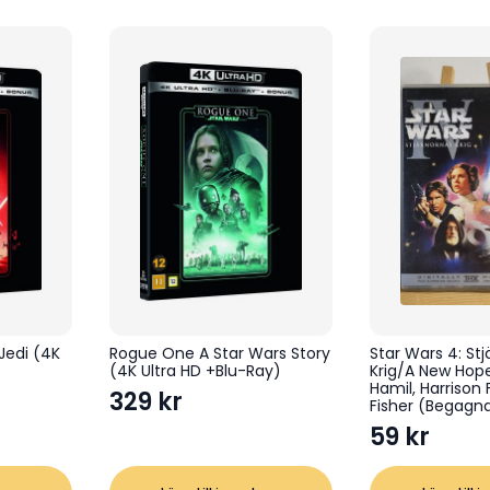
329 kr.
179 kr.
Jedi (4K
Rogue One A Star Wars Story
Star Wars 4: St
(4K Ultra HD +Blu-Ray)
Krig/A New Hop
Hamil, Harrison 
329
kr
Fisher (Begagn
59
kr
ga