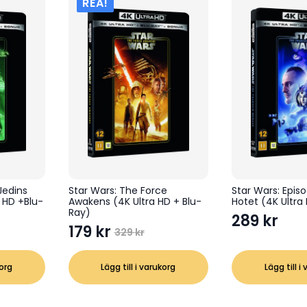
REA!
Jedins
Star Wars: The Force
Star Wars: Epis
 HD +Blu-
Awakens (4K Ultra HD + Blu-
Hotet (4K Ultra
Ray)
289
kr
179
kr
329
kr
Det
Det
ursprungliga
nuvarande
korg
Lägg till i varukorg
Lägg till i
priset
priset
var:
är: