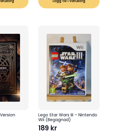
 varukorg
Lägg till i varukorg
 Version
Lego Star Wars III – Nintendo
Wii (Begagnad)
189
kr