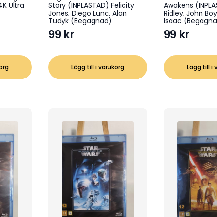
4K Ultra
Story (INPLASTAD) Felicity
Awakens (INPLA
Jones, Diego Luna, Alan
Ridley, John Bo
Tudyk (Begagnad)
Isaac (Begagn
99
kr
99
kr
korg
Lägg till i varukorg
Lägg till i