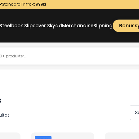
Standard Fri frakt 999kr
Bonuss
Steelbook Slipcover Skydd
Merchandise
Slipning
s
Sortera
ultat
efter
senaste