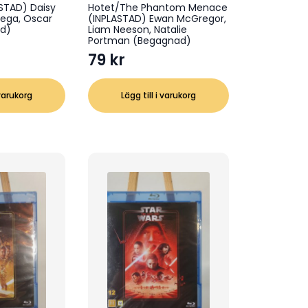
STAD) Daisy
Hotet/The Phantom Menace
yega, Oscar
(INPLASTAD) Ewan McGregor,
ad)
Liam Neeson, Natalie
Portman (Begagnad)
79
kr
 varukorg
Lägg till i varukorg