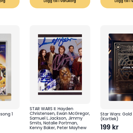
korg
Lägg till i varukorg
Lägg till i
STAR WARS II: Hayden
Christensen, Ewan McGregor,
äsong 1
Star Wars: Gold
Samuel L.Jackson, Jimmy
(Kortlek)
Smits, Natalie Portman,
199
kr
Kenny Baker, Peter Mayhew