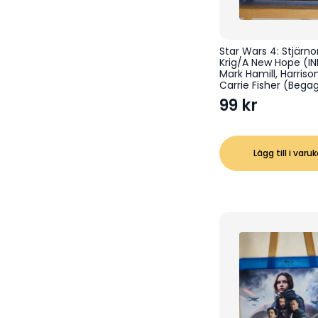
Star Wars 4: Stjärn
Krig/A New Hope (I
Mark Hamill, Harriso
Carrie Fisher (Bega
99
kr
Lägg till i varu