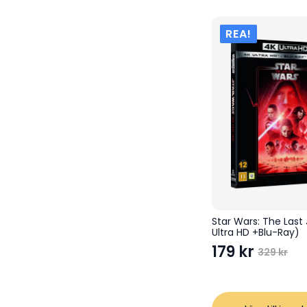
REA!
Star Wars: The Last 
Ultra HD +Blu-Ray)
179
kr
329
kr
Det
Det
ursprungli
nuvarande
priset
priset