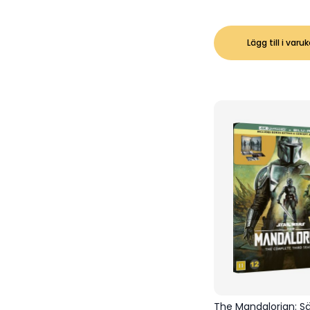
Lägg till i varu
The Mandalorian: S