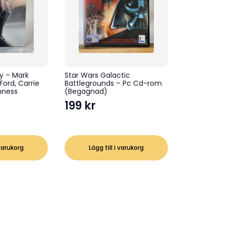
gy – Mark
Star Wars Galactic
 Ford, Carrie
Battlegrounds – Pc Cd-rom
inness
(Begagnad)
199
kr
 varukorg
Lägg till i varukorg