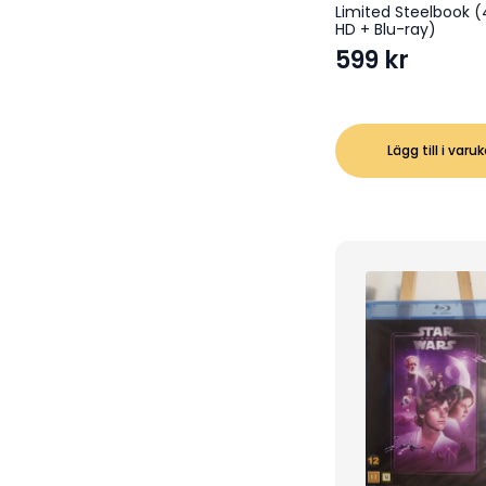
Limited Steelbook (
HD + Blu-ray)
599
kr
Lägg till i varu