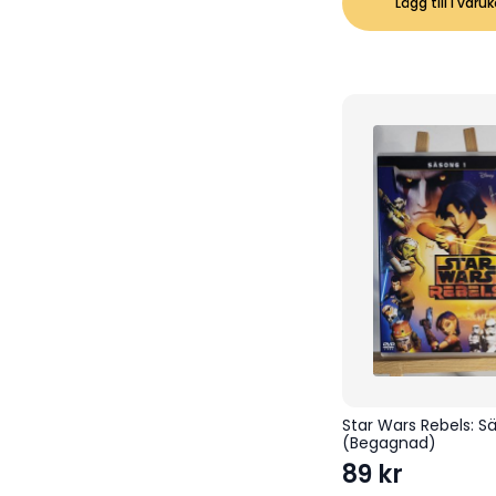
var:
är:
Lägg till i varu
329 kr.
179 kr.
Star Wars Rebels: S
(Begagnad)
89
kr