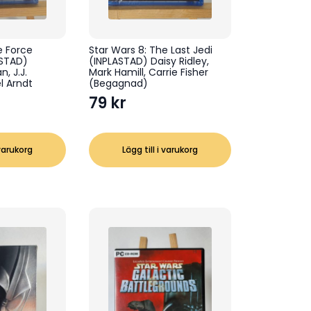
e Force
Star Wars 8: The Last Jedi
ASTAD)
(INPLASTAD) Daisy Ridley,
, J.J.
Mark Hamill, Carrie Fisher
l Arndt
(Begagnad)
79
kr
 varukorg
Lägg till i varukorg