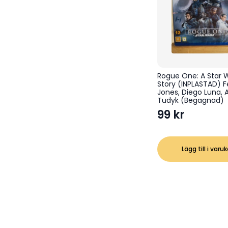
Rogue One: A Star 
Story (INPLASTAD) Fe
Jones, Diego Luna, 
Tudyk (Begagnad)
99
kr
Lägg till i varu