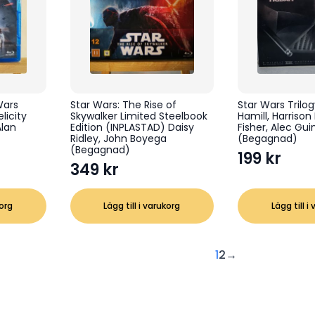
Wars
Star Wars: The Rise of
Star Wars Trilo
licity
Skywalker Limited Steelbook
Hamill, Harrison
Alan
Edition (INPLASTAD) Daisy
Fisher, Alec Gu
Ridley, John Boyega
(Begagnad)
(Begagnad)
199
kr
349
kr
korg
Lägg till i varukorg
Lägg till i
1
2
→