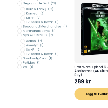
Begagnade Dvd
(21)
Barn & Familj
(12)
Komedi
(2)
Sci-Fi
(7)
Tv-serier & Boxar
(1)
Begagnad Merchandise
(1)
Merchandise nytt
(1)
Nya 4K Ultra HD
(7)
Action
(7)
Äventyr
(1)
Sci-Fi
(7)
Tv-serier & Boxar
(1)
Samlarutgåvor
(1)
Pc/Mac
(1)
Star Wars: Episod 6 
Wii
(1)
Återkomst (4K Ultra
Ray)
289
kr
Lägg till i varu