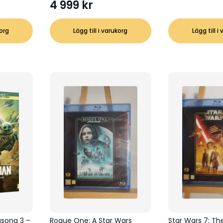
4 999
kr
korg
Lägg till i varukorg
Lägg till i
äsong 3 –
Rogue One: A Star Wars
Star Wars 7: Th