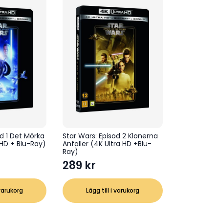
od 1 Det Mörka
Star Wars: Episod 2 Klonerna
 HD + Blu-Ray)
Anfaller (4K Ultra HD +Blu-
Ray)
289
kr
 varukorg
Lägg till i varukorg