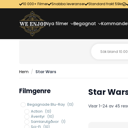
10 000+ Filmer
Snabba leveranser
Standard frakt 59kr
Nya filmer
Begagnat
Kommande
Hem
Star Wars
Filmgenre
Star War
Begagnade Blu-Ray
(13)
Visar 1–24 av 45 res
Action
(13)
Äventyr
(10)
Samlarutgåvor
(1)
Sci-Fi
(10)