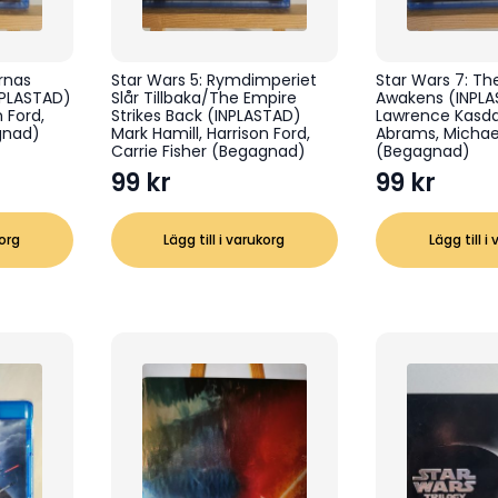
ornas
Star Wars 5: Rymdimperiet
Star Wars 7: Th
NPLASTAD)
Slår Tillbaka/The Empire
Awakens (INPL
n Ford,
Strikes Back (INPLASTAD)
Lawrence Kasdan
gnad)
Mark Hamill, Harrison Ford,
Abrams, Michae
Carrie Fisher (Begagnad)
(Begagnad)
99
kr
99
kr
korg
Lägg till i varukorg
Lägg till i