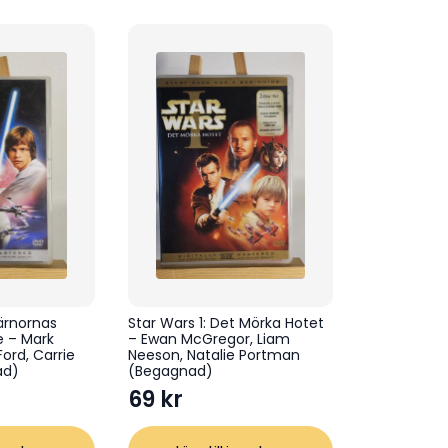
järnornas
Star Wars 1: Det Mörka Hotet
e – Mark
– Ewan McGregor, Liam
Ford, Carrie
Neeson, Natalie Portman
ad)
(Begagnad)
69
kr