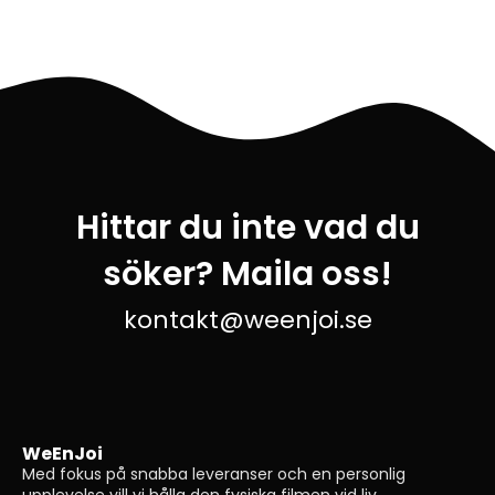
Hittar du inte vad du
söker? Maila oss!
kontakt@weenjoi.se
WeEnJoi
Med fokus på snabba leveranser och en personlig
upplevelse vill vi hålla den fysiska filmen vid liv.