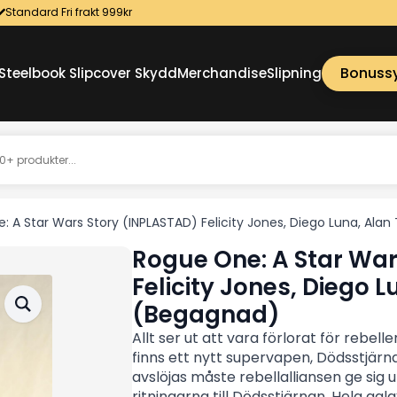
Standard Fri frakt 999kr
Bonuss
Steelbook Slipcover Skydd
Merchandise
Slipning
: A Star Wars Story (INPLASTAD) Felicity Jones, Diego Luna, Ala
Rogue One: A Star War
Felicity Jones, Diego 
(Begagnad)
Allt ser ut att vara förlorat för rebel
finns ett nytt supervapen, Dödsstjärna
avslöjas måste rebellalliansen ge sig 
ritningarna till Dödsstjärnan. Hela ga