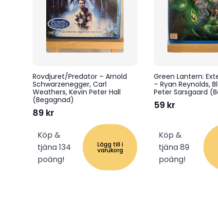
Rovdjuret/Predator – Arnold
Green Lantern: Ex
Schwarzenegger, Carl
– Ryan Reynolds, Bl
Weathers, Kevin Peter Hall
Peter Sarsgaard (
(Begagnad)
59
kr
89
kr
Köp &
Köp &
Lägg till i
tjäna 134
tjäna 89
varukorg
poäng!
poäng!