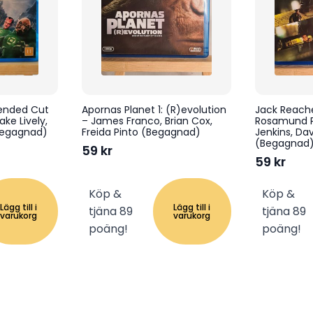
tended Cut
Apornas Planet 1: (R)evolution
Jack Reache
ake Lively,
– James Franco, Brian Cox,
Rosamund Pi
Begagnad)
Freida Pinto (Begagnad)
Jenkins, Da
(Begagnad
59
kr
59
kr
Köp &
Köp &
Lägg till i
Lägg till i
tjäna 89
tjäna 89
varukorg
varukorg
poäng!
poäng!