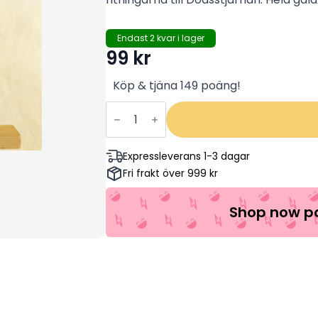
Endast 2 kvar i lager
99
kr
Köp & tjäna 149 poäng!
Rogue
One:
A
Star
Wars
Expressleverans 1-3 dagar
Story
Fri frakt över 999 kr
(INPLASTAD)
Felicity
Jones,
Diego
Shop now pa
Luna,
Alan
Tudyk
(Begagnad)
mängd