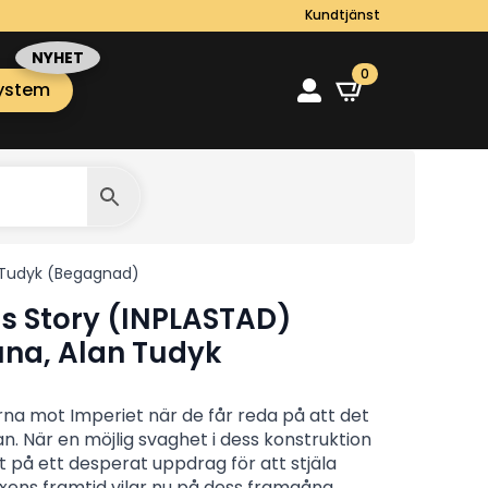
Kundtjänst
0
ystem
n Tudyk (Begagnad)
s Story (INPLASTAD)
Luna, Alan Tudyk
lerna mot Imperiet när de får reda på att det
n. När en möjlig svaghet i dess konstruktion
ut på ett desperat uppdrag för att stjäla
laxens framtid vilar nu på dess framgång.