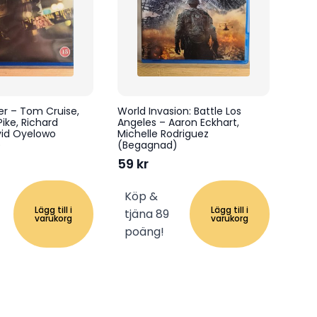
r – Tom Cruise,
World Invasion: Battle Los
ke, Richard
Angeles – Aaron Eckhart,
vid Oyelowo
Michelle Rodriguez
)
(Begagnad)
59
kr
Köp &
Lägg till i
Lägg till i
tjäna 89
varukorg
varukorg
poäng!