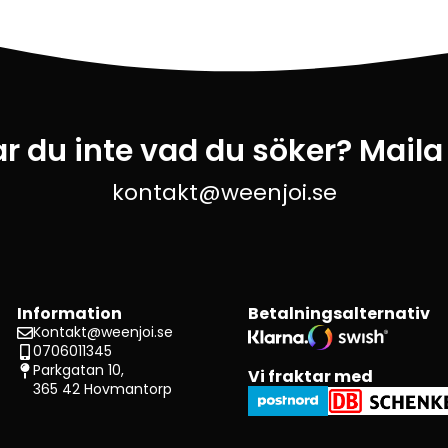
ar du inte vad du söker? Maila
kontakt@weenjoi.se
Information
Betalningsalternativ
Kontakt@weenjoi.se
0706011345
Parkgatan 10,
Vi fraktar med
365 42 Hovmantorp