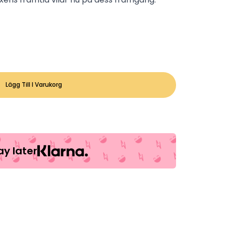
Lägg Till I Varukorg
y later