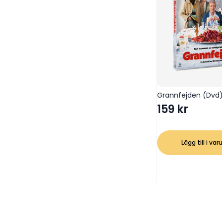
Grannfejden (Dvd
159
kr
Lägg till i var