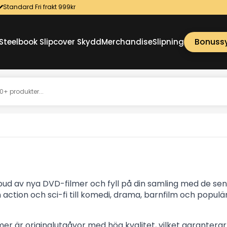
Standard Fri frakt 999kr
Bonuss
Steelbook Slipcover Skydd
Merchandise
Slipning
bud av nya DVD-filmer och fyll på din samling med de se
ån action och sci-fi till komedi, drama, barnfilm och populär
er är originalutgåvor med hög kvalitet, vilket garanterar b