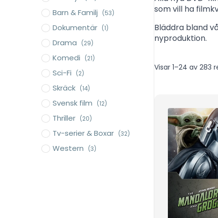
som vill ha filmk
Barn & Familj
(53)
Bläddra bland vå
Dokumentär
(1)
nyproduktion.
Drama
(29)
Komedi
(21)
Visar 1–24 av 283 r
Sci-Fi
(2)
Skräck
(14)
Svensk film
(12)
Thriller
(20)
Tv-serier & Boxar
(32)
Western
(3)