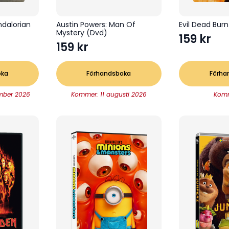
ndalorian
Austin Powers: Man Of
Evil Dead Bur
Mystery (Dvd)
159
kr
159
kr
oka
Förhandsboka
Förha
mber 2026
Kommer: 11 augusti 2026
Kom