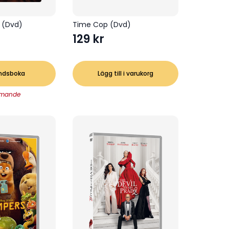
n (Dvd)
Time Cop (Dvd)
129
kr
ndsboka
Lägg till i varukorg
mande