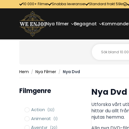
10 000+ Filmer
Snabba leveranser
Standard frakt 59kr
Nya filmer
Begagnat
Kommande
Hem
Nya Filmer
Nya Dvd
Filmgenre
Nya Dvd
Utforska vårt ut
Action
hittar du allt fr
(32)
njutas hemma.
Animerat
(1)
Äventyr
Alla nya DVD-film
(20)