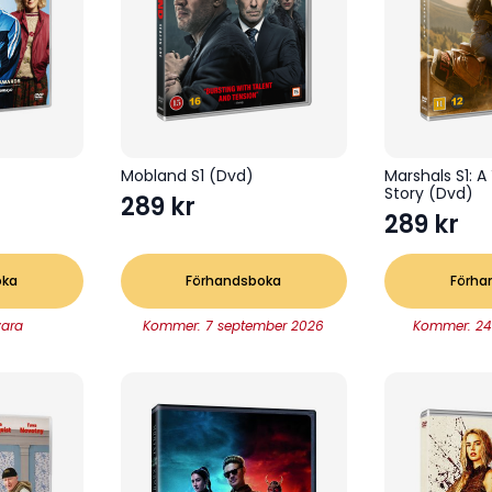
Mobland S1 (Dvd)
Marshals S1: A
Story (Dvd)
289
kr
289
kr
oka
Förhandsboka
Förha
vara
Kommer: 7 september 2026
Kommer: 24