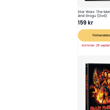
Star Wars: The Ma
And Grogu (Dvd)
159
kr
Förhandsb
Kommer: 28 septe