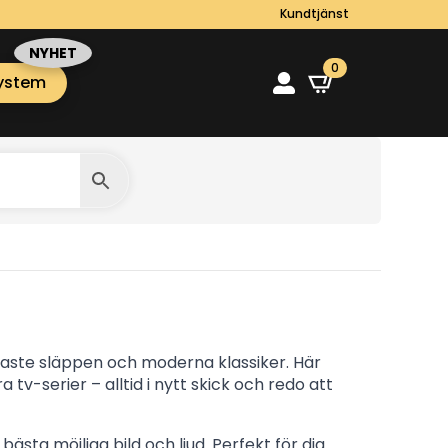
Kundtjänst
0
ystem
naste släppen och moderna klassiker. Här
a tv-serier – alltid i nytt skick och redo att
ästa möjliga bild och ljud. Perfekt för dig