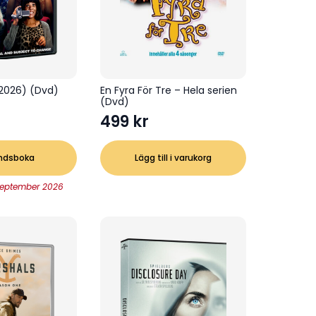
(2026) (Dvd)
En Fyra För Tre – Hela serien
(Dvd)
499
kr
ndsboka
Lägg till i varukorg
september 2026