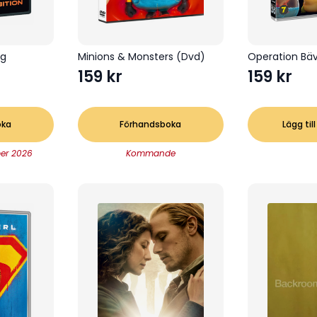
ng
Minions & Monsters (Dvd)
Operation Bä
159
kr
159
kr
oka
Förhandsboka
Lägg till
er 2026
Kommande