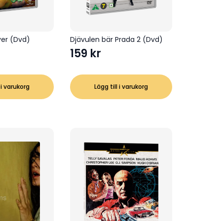
ver (Dvd)
Djävulen bär Prada 2 (Dvd)
159
kr
 i varukorg
Lägg till i varukorg