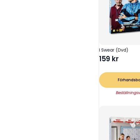
I Swear (Dvd)
159
kr
Förhandsb
Beställnings