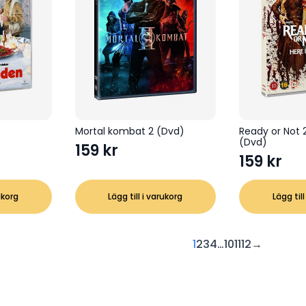
)
Mortal kombat 2 (Dvd)
Ready or Not 
(Dvd)
159
kr
159
kr
ukorg
Lägg till i varukorg
Lägg till
1
2
3
4
…
10
11
12
→