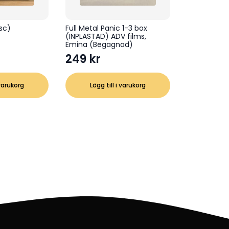
sc)
Full Metal Panic 1-3 box
(INPLASTAD) ADV films,
Emina (Begagnad)
249
kr
 varukorg
Lägg till i varukorg