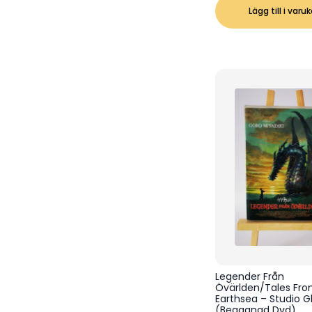
Lägg till i varu
Legender Från
Övärlden/Tales Fr
Earthsea – Studio Gh
(Begagnad Dvd)