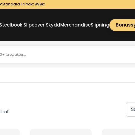
Standard Fri frakt 999kr
Bonuss
Steelbook Slipcover Skydd
Merchandise
Slipning
Sortera
ultat
efter
senaste