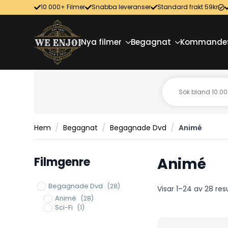
10 000+ Filmer
Snabba leveranser
Standard frakt 59kr
Nya filmer
Begagnat
Kommande
Hem
Begagnat
Begagnade Dvd
Animé
Filmgenre
Animé
Begagnade Dvd
(28)
Visar 1–24 av 28 res
Animé
(28)
Sci-Fi
(1)