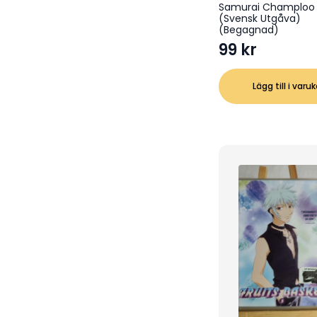
Samurai Champloo 
(Svensk Utgåva)
(Begagnad)
99
kr
Lägg till i varu