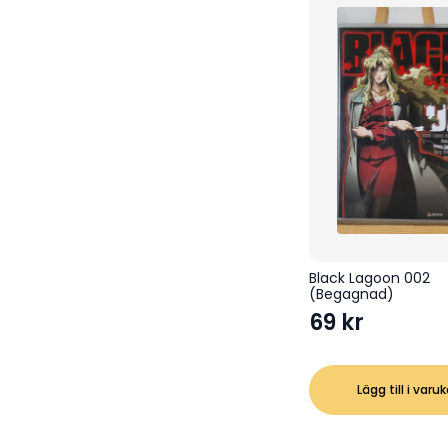
Black Lagoon 002
(Begagnad)
69
kr
Lägg till i varu