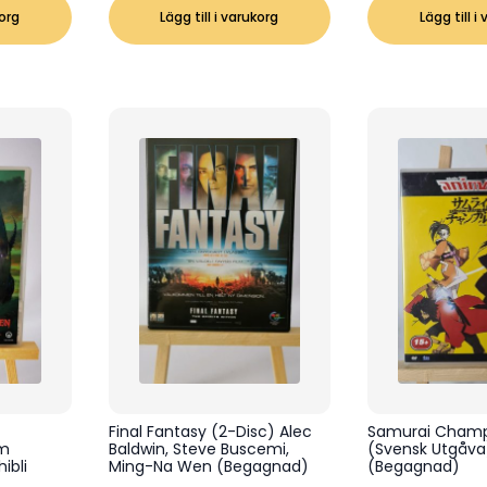
korg
Lägg till i varukorg
Lägg till i
Final Fantasy (2-Disc) Alec
Samurai Champl
om
Baldwin, Steve Buscemi,
(Svensk Utgåva
ibli
Ming-Na Wen (Begagnad)
(Begagnad)