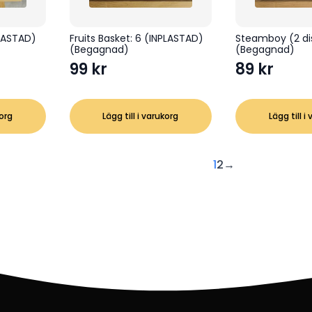
PLASTAD)
Fruits Basket: 6 (INPLASTAD)
Steamboy (2 di
(Begagnad)
(Begagnad)
99
kr
89
kr
korg
Lägg till i varukorg
Lägg till i
1
2
→