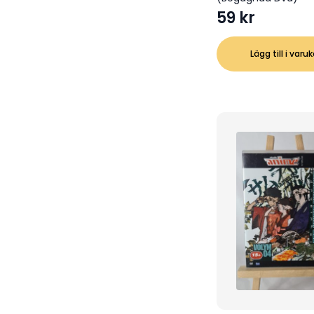
59
kr
Lägg till i varu