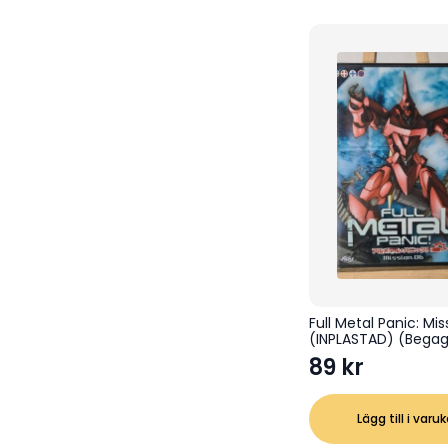
Full Metal Panic: Mi
(INPLASTAD) (Bega
89
kr
Lägg till i varu