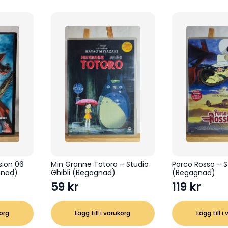
ssion 06
Min Granne Totoro – Studio
Porco Rosso – S
gnad)
Ghibli (Begagnad)
(Begagnad)
59
kr
119
kr
korg
Lägg till i varukorg
Lägg till i