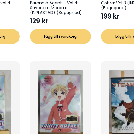
vol 4
Paranoia Agent – Vol 4:
Cobra: Vol 3 (I
Sayonara Maromi
(Begagnad)
(INPLASTAD) (Begagnad)
199
kr
129
kr
korg
Lägg till i varukorg
Lägg till i