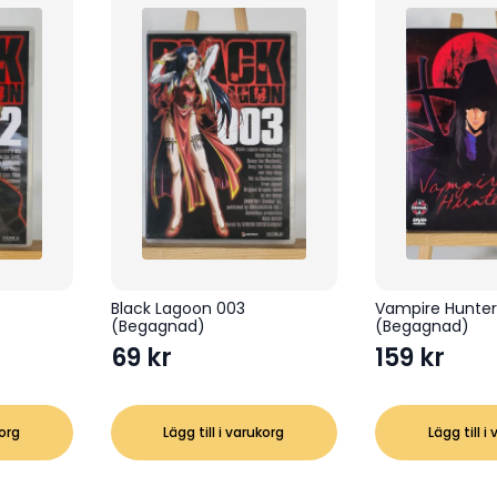
Black Lagoon 003
Vampire Hunte
(Begagnad)
(Begagnad)
69
kr
159
kr
korg
Lägg till i varukorg
Lägg till i