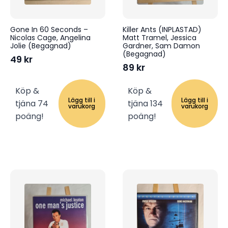
Gone In 60 Seconds –
Killer Ants (INPLASTAD)
Nicolas Cage, Angelina
Matt Tramel, Jessica
Jolie (Begagnad)
Gardner, Sam Damon
(Begagnad)
49
kr
89
kr
Köp &
Köp &
Lägg till i
Lägg till i
tjäna 74
tjäna 134
varukorg
varukorg
poäng!
poäng!