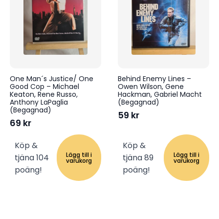
One Man´s Justice/ One
Behind Enemy Lines –
Good Cop – Michael
Owen Wilson, Gene
Keaton, Rene Russo,
Hackman, Gabriel Macht
Anthony LaPaglia
(Begagnad)
(Begagnad)
59
kr
69
kr
Köp &
Köp &
Lägg till i
Lägg till i
tjäna 104
tjäna 89
varukorg
varukorg
poäng!
poäng!