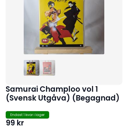
Samurai Champloo vol 1
(Svensk Utgåva) (Begagnad)
Endast 1 kvar i lager
99
kr