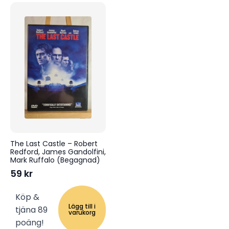
The Last Castle – Robert
Redford, James Gandolfini,
Mark Ruffalo (Begagnad)
59
kr
Köp &
Lägg till i
tjäna 89
varukorg
poäng!