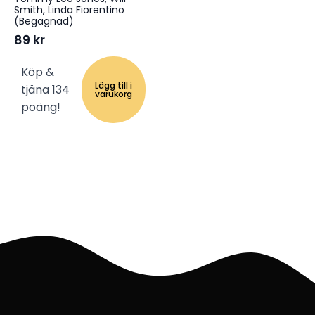
Smith, Linda Fiorentino
(Begagnad)
89
kr
Köp &
Lägg till i
tjäna 134
varukorg
poäng!