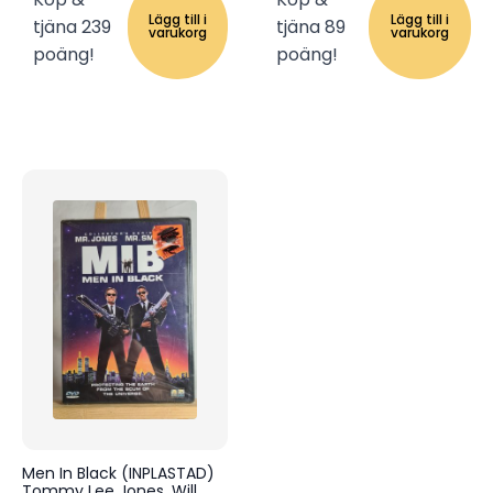
Lägg till i
Lägg till i
tjäna 239
tjäna 89
varukorg
varukorg
poäng!
poäng!
Men In Black (INPLASTAD)
Tommy Lee Jones, Will