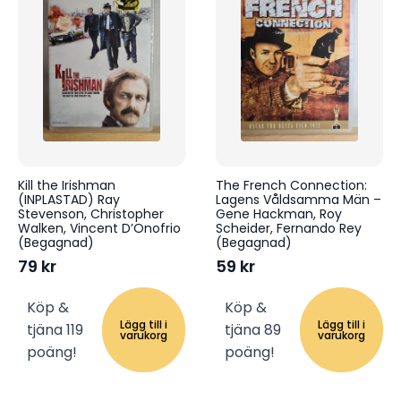
Kill the Irishman
The French Connection:
(INPLASTAD) Ray
Lagens Våldsamma Män –
Stevenson, Christopher
Gene Hackman, Roy
Walken, Vincent D’Onofrio
Scheider, Fernando Rey
(Begagnad)
(Begagnad)
79
kr
59
kr
Köp &
Köp &
Lägg till i
Lägg till i
tjäna 119
tjäna 89
varukorg
varukorg
poäng!
poäng!