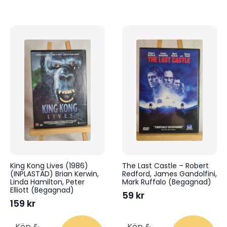
King Kong Lives (1986)
The Last Castle – Robert
(INPLASTAD) Brian Kerwin,
Redford, James Gandolfini,
Linda Hamilton, Peter
Mark Ruffalo (Begagnad)
Elliott (Begagnad)
59
kr
159
kr
Köp &
Köp &