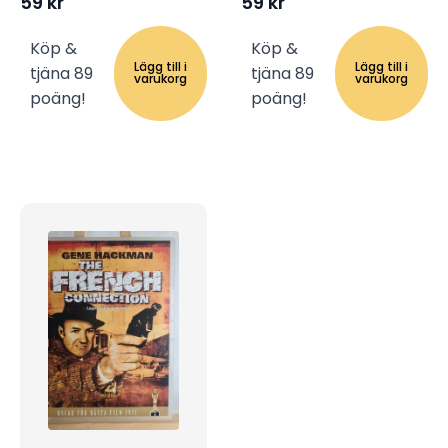
59
kr
59
kr
Köp &
Köp &
Lägg till i
Lägg till i
tjäna 89
tjäna 89
varukorg
varukorg
poäng!
poäng!