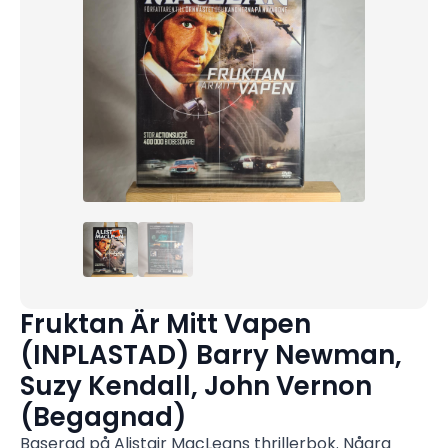
Fruktan Är Mitt Vapen
(INPLASTAD) Barry Newman,
Suzy Kendall, John Vernon
(Begagnad)
Baserad på Alistair MacLeans thrillerbok. Några