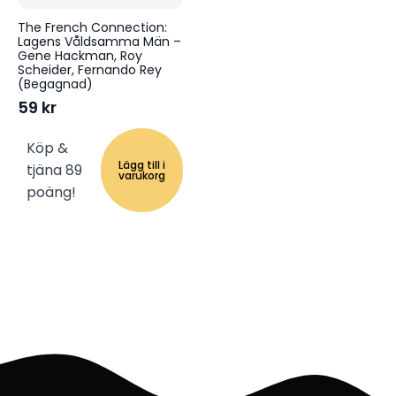
The French Connection:
Lagens Våldsamma Män –
Gene Hackman, Roy
Scheider, Fernando Rey
(Begagnad)
59
kr
Köp &
Lägg till i
tjäna 89
varukorg
poäng!