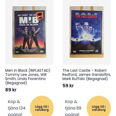
Men In Black (INPLASTAD)
The Last Castle – Robert
Tommy Lee Jones, Will
Redford, James Gandolfini,
Smith, Linda Fiorentino
Mark Ruffalo (Begagnad)
(Begagnad)
59
kr
89
kr
Köp &
Köp &
Lägg till i
Lägg till i
tjäna 134
tjäna 89
varukorg
varukorg
poäng!
poäng!