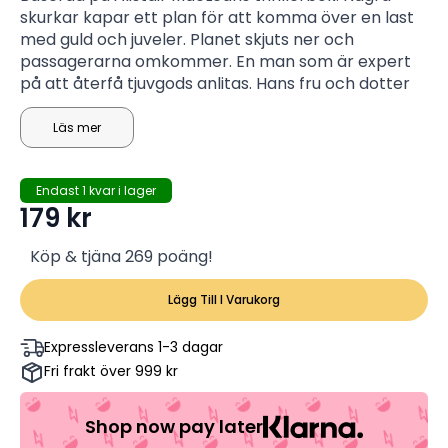
skurkar kapar ett plan för att komma över en last
med guld och juveler. Planet skjuts ner och
passagerarna omkommer. En man som är expert
på att återfå tjuvgods anlitas. Hans fru och dotter
omkom i flygkrashen och han är ute efter hämnd.
Läs mer
Endast 1 kvar i lager
179
kr
Köp & tjäna 269 poäng!
Lägg Till I Varukorg
Expressleverans 1-3 dagar
Fri frakt över 999 kr
Shop now pay later