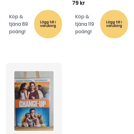
79
kr
Köp &
Köp &
Lägg till i
Lägg till i
tjäna 89
tjäna 119
varukorg
varukorg
poäng!
poäng!