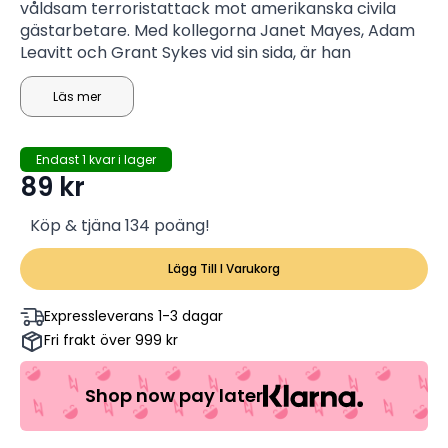
våldsam terroristattack mot amerikanska civila
gästarbetare. Med kollegorna Janet Mayes, Adam
Leavitt och Grant Sykes vid sin sida, är han
övertygad om att de kan infiltrera terroristerna
inom en vecka, men detta visar sig vara svårare än
Läs mer
någon kunnat ana. Filmen är baserad på en verklig
händelse.
Endast 1 kvar i lager
89
kr
Köp & tjäna 134 poäng!
Lägg Till I Varukorg
Expressleverans 1-3 dagar
Fri frakt över 999 kr
Shop now pay later