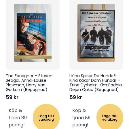
The Foreigner – Steven
I Kina Spiser De Hunde/I
Seagal, Anna-Louise
Kina Käkar Dom Hundar –
Plowman, Harry Van
Trine Dyrholm, Kim Bodnia,
Gorkum (Begagnad)
Dejan Cukic (Begagnad)
59
kr
59
kr
Köp &
Köp &
Lägg till i
Lägg till i
tjäna 89
tjäna 89
varukorg
varukorg
poäng!
poäng!