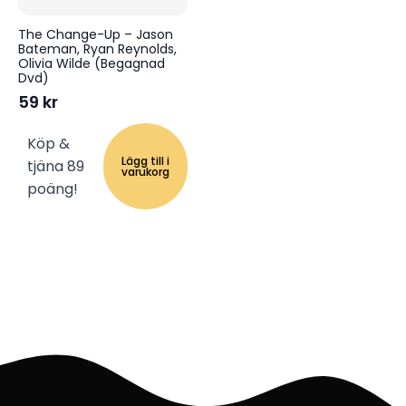
The Change-Up – Jason
Bateman, Ryan Reynolds,
Olivia Wilde (Begagnad
Dvd)
59
kr
Köp &
Lägg till i
tjäna 89
varukorg
poäng!