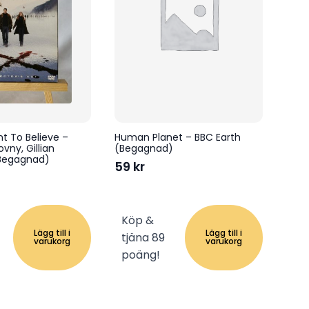
ant To Believe –
Human Planet – BBC Earth
vny, Gillian
(Begagnad)
Begagnad)
59
kr
Köp &
Lägg till i
Lägg till i
tjäna 89
varukorg
varukorg
poäng!