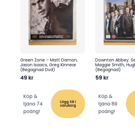
Green Zone – Matt Damon,
Downton Abbey: Ser
Jason Isaacs, Greg Kinnear
Maggie Smith, Hugh
(Begagnad Dvd)
(Begagnad)
49
kr
59
kr
Köp &
Köp &
Lägg till i
tjäna 74
tjäna 89
varukorg
poäng!
poäng!