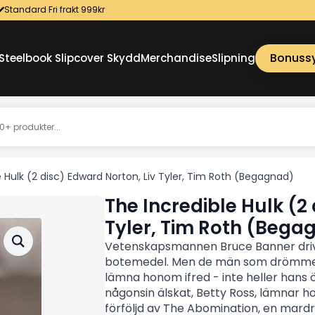
Standard Fri frakt 999kr
Bonuss
Steelbook Slipcover Skydd
Merchandise
Slipning
e Hulk (2 disc) Edward Norton, Liv Tyler, Tim Roth (Begagnad)
The Incredible Hulk (2
Tyler, Tim Roth (Bega
Vetenskapsmannen Bruce Banner driver
botemedel. Men de män som drömmer o
lämna honom ifred - inte heller hans
någonsin älskat, Betty Ross, lämnar h
förföljd av The Abomination, en mardr