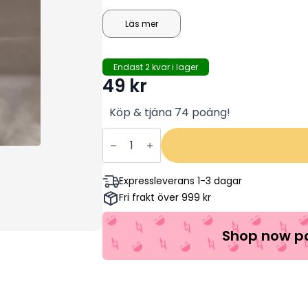
aggression vars krafter kan mäta sig
Läs mer
Endast 2 kvar i lager
49
kr
Köp & tjäna 74 poäng!
The
Incredible
Hulk
(2
disc)
Expressleverans 1-3 dagar
Edward
Fri frakt över 999 kr
Norton,
Liv
Tyler,
Tim
Shop now pa
Roth
(Begagnad)
mängd