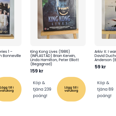
ies 1 –
King Kong Lives (1986)
Arkiv X: I w
 Bonneville
(INPLASTAD) Brian Kerwin,
David Ducho
Linda Hamilton, Peter Elliott
Anderson (
(Begagnad)
59
kr
159
kr
Köp &
Köp &
Lägg till i
Lägg till i
tjäna 239
tjäna 89
varukorg
varukorg
poäng!
poäng!