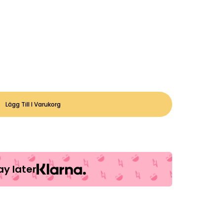
 med hulkens egna.
Lägg Till I Varukorg
y later