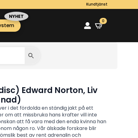
Kundtjänst
0
ystem
 disc) Edward Norton, Liv
gnad)
 i det fördolda en ständig jakt på ett
m att missbruka hans krafter vill inte
 önskan att få vara med den enda kvinna han
onom någon ro. Vår älskade forskare blir
ömslik best av rent adrenalin och