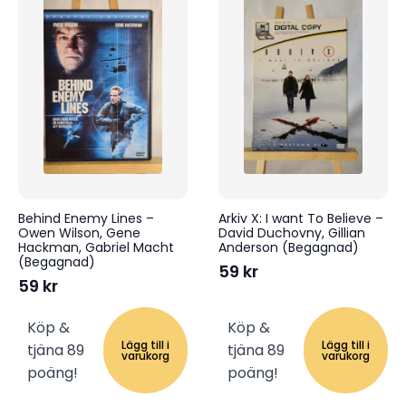
Behind Enemy Lines –
Arkiv X: I want To Believe –
Owen Wilson, Gene
David Duchovny, Gillian
Hackman, Gabriel Macht
Anderson (Begagnad)
(Begagnad)
59
kr
59
kr
Köp &
Köp &
Lägg till i
Lägg till i
tjäna 89
tjäna 89
varukorg
varukorg
poäng!
poäng!