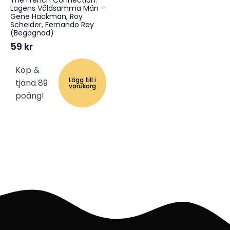
The French Connection:
Lagens Våldsamma Män –
Gene Hackman, Roy
Scheider, Fernando Rey
(Begagnad)
59
kr
Köp &
Lägg till i
tjäna 89
varukorg
poäng!