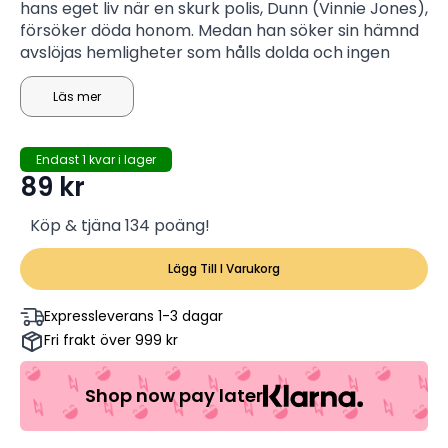
hans eget liv när en skurk polis, Dunn (Vinnie Jones),
försöker döda honom. Medan han söker sin hämnd
avslöjas hemligheter som hålls dolda och ingen
oskyldig åskådare är säker när kulorna flyger. I den
här världen där du inte kan lita på någon är alla
Läs mer
spel avstängda.
Endast 1 kvar i lager
89
kr
Köp & tjäna 134 poäng!
Lägg Till I Varukorg
Expressleverans 1-3 dagar
Fri frakt över 999 kr
Shop now pay later