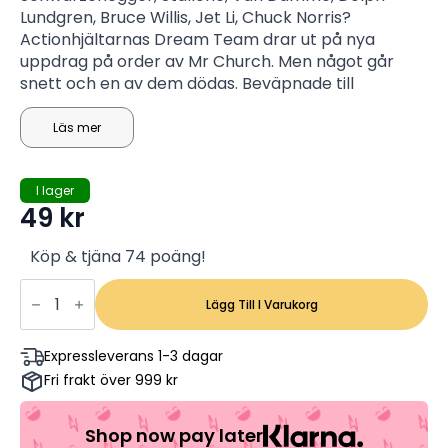
Lundgren, Bruce Willis, Jet Li, Chuck Norris?
Actionhjältarnas Dream Team drar ut på nya
uppdrag på order av Mr Church. Men något går
snett och en av dem dödas. Beväpnade till
tänderna beger sig Expendables in i fiendeland för
att skipa rättvisa, rädda världen och - framför allt -
Läs mer
hämnas.
I lager
49
kr
Köp & tjäna 74 poäng!
The
Expendables
Lägg Till I Varukorg
2
-
Sylvester
Expressleverans 1-3 dagar
Stallone,
Fri frakt över 999 kr
Bruce
Willis,
Jean-
Claude
Shop now pay later
Van