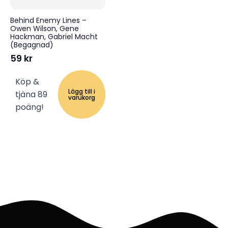
Behind Enemy Lines –
Owen Wilson, Gene
Hackman, Gabriel Macht
(Begagnad)
59
kr
Köp &
Lägg till i
tjäna 89
varukorg
poäng!