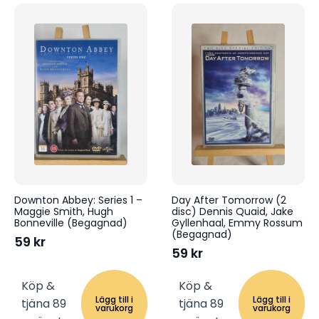
Downton Abbey: Series 1 –
Day After Tomorrow (2
Maggie Smith, Hugh
disc) Dennis Quaid, Jake
Bonneville (Begagnad)
Gyllenhaal, Emmy Rossum
(Begagnad)
59
kr
59
kr
Köp &
Köp &
Lägg till i
Lägg till i
tjäna 89
tjäna 89
varukorg
varukorg