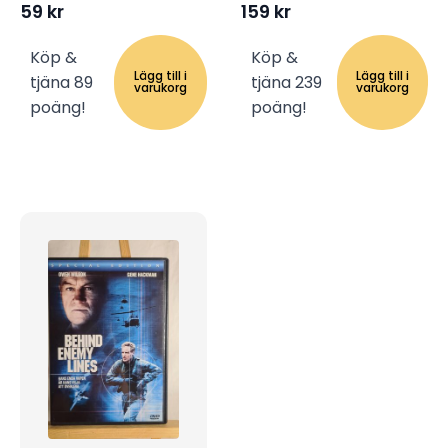
59
kr
159
kr
Köp &
Köp &
Lägg till i
Lägg till i
tjäna 89
tjäna 239
varukorg
varukorg
poäng!
poäng!