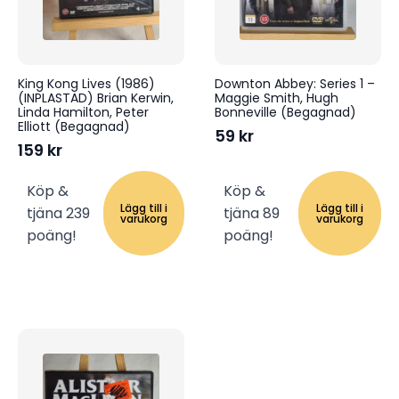
King Kong Lives (1986)
Downton Abbey: Series 1 –
(INPLASTAD) Brian Kerwin,
Maggie Smith, Hugh
Linda Hamilton, Peter
Bonneville (Begagnad)
Elliott (Begagnad)
59
kr
159
kr
Köp &
Köp &
Lägg till i
Lägg till i
tjäna 239
tjäna 89
varukorg
varukorg
poäng!
poäng!