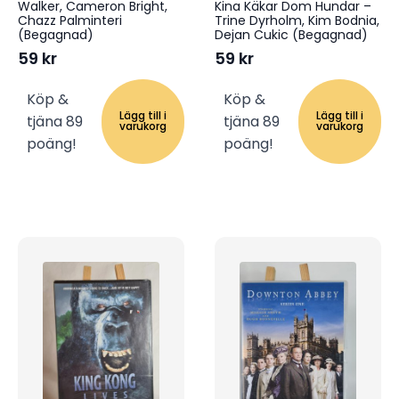
Walker, Cameron Bright,
Kina Käkar Dom Hundar –
Chazz Palminteri
Trine Dyrholm, Kim Bodnia,
(Begagnad)
Dejan Cukic (Begagnad)
59
kr
59
kr
Köp &
Köp &
Lägg till i
Lägg till i
tjäna 89
tjäna 89
varukorg
varukorg
poäng!
poäng!