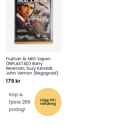
Fruktan Är Mitt Vapen
(INPLASTAD) Barry
Newman, Suzy Kendall,
John Vernon (Begagnad)
179
kr
Köp &
Lägg till i
tjäna 269
varukorg
poäng!