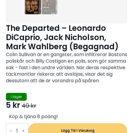
The Departed – Leonardo
DiCaprio, Jack Nicholson,
Mark Wahlberg (Begagnad)
Colin Sullivan är en gangster, som infiltrerar Bostons
poliskår och Billy Costigan en polis, som gör samma
sak - fast i den undre världen. När deras respektive
täckmantlar riskerar att avslöjas, visar det sig
dessutom att de är varandra på spåren.
I lager
5
kr
49
kr
Det
Det
ursprungliga
nuvarande
Köp & tjäna 8 poäng!
The
priset
priset
Departed
Lägg Till I Varukorg