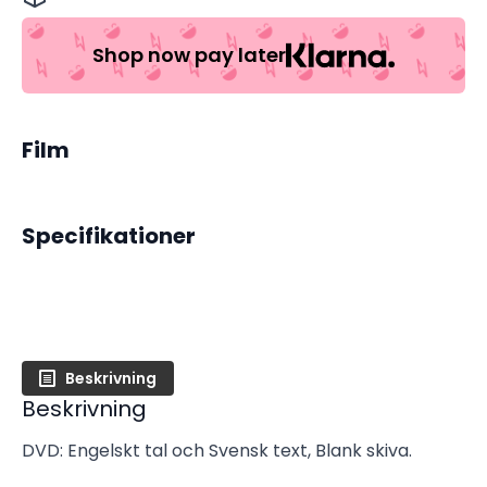
Monica
Bellucci,
Cole
Shop now pay later
Hauser
(Begagnad)
mängd
Film
Specifikationer
Beskrivning
Beskrivning
DVD: Engelskt tal och Svensk text, Blank skiva.