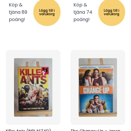
Köp &
Köp &
Lägg till i
Lägg till i
tjäna 89
tjäna 74
varukorg
varukorg
poäng!
poäng!
Killer Ants (INPLASTAD)
The Change-Up – Jason