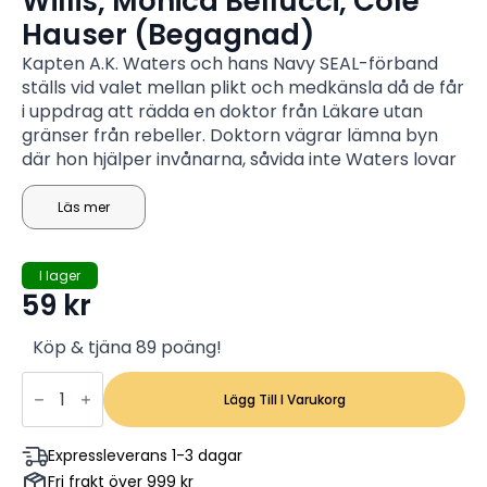
Willis, Monica Bellucci, Cole
Hauser (Begagnad)
Kapten A.K. Waters och hans Navy SEAL-förband
ställs vid valet mellan plikt och medkänsla då de får
i uppdrag att rädda en doktor från Läkare utan
gränser från rebeller. Doktorn vägrar lämna byn
där hon hjälper invånarna, såvida inte Waters lovar
att föra invånarna till trygghet från rebellerna.
Läs mer
I lager
59
kr
Köp & tjäna 89 poäng!
Tears
Of
Lägg Till I Varukorg
The
Sun
-
Expressleverans 1-3 dagar
Bruce
Fri frakt över 999 kr
Willis,