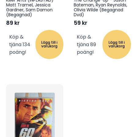
Matt Tramel, Jessica
Bateman, Ryan Reynolds,
Gardner, Sam Damon
Olivia Wilde (Begagnad
(Begagnad)
Dvd)
89
kr
59
kr
Köp &
Köp &
Lägg till i
Lägg till i
tjäna 134
tjäna 89
varukorg
varukorg
poäng!
poäng!