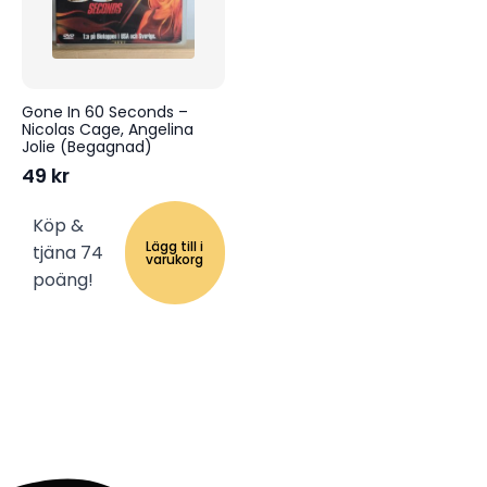
Gone In 60 Seconds –
Nicolas Cage, Angelina
Jolie (Begagnad)
49
kr
Köp &
Lägg till i
tjäna 74
varukorg
poäng!