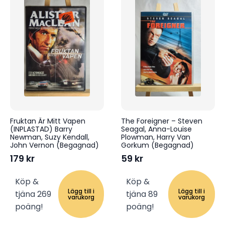
Fruktan Är Mitt Vapen
The Foreigner – Steven
(INPLASTAD) Barry
Seagal, Anna-Louise
Newman, Suzy Kendall,
Plowman, Harry Van
John Vernon (Begagnad)
Gorkum (Begagnad)
179
kr
59
kr
Köp &
Köp &
Lägg till i
Lägg till i
tjäna 269
tjäna 89
varukorg
varukorg
poäng!
poäng!