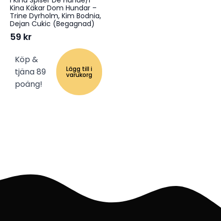
I Kina Spiser De Hunde/I
Kina Käkar Dom Hundar –
Trine Dyrholm, Kim Bodnia,
Dejan Cukic (Begagnad)
59
kr
Köp &
Lägg till i
tjäna 89
varukorg
poäng!