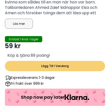
kvinna som såldes till en man när hon var barn.
Talibanledaren Ahmed Zaief kidnappar Elsa och
Amen och försöker tvinga dem att läsa upp ett
meddelande till västerländska regeringar. Den
franske presidenten skickar sex specialstyrkor för
Läs mer
att rädda Elsa, som gömmer sig i en fästning i
Pakistan. Teamet som består av
Endast 1 kvar i lager
kommendörkapten Kovax, Tic-Tac, Lucas,
59
kr
krypskytten Elias, Victor och Marius släpper ut Elsa
och Amen, men förlorar sina radioapparater. Nu
Köp & tjäna 89 poäng!
måste gruppen korsa det ogästvänliga landet för
att rädda sina liv när talibanerna jagar dem.
Lägg Till I Varukorg
Expressleverans 1-3 dagar
Fri frakt över 999 kr
Shop now pay later