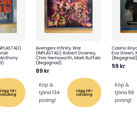
INPLASTAD)
Avengers Infinity War
Casino Roya
tair
(INPLASTAD) Robert Downey,
Eva Green, 
 Anthony
Chris Hemsworth, Mark Ruffalo
(Begagnad
d)
(Begagnad)
59
kr
89
kr
Köp &
Köp &
Lägg till i
Lägg till i
tjäna 134
tjäna 89
varukorg
varukorg
poäng!
poäng!