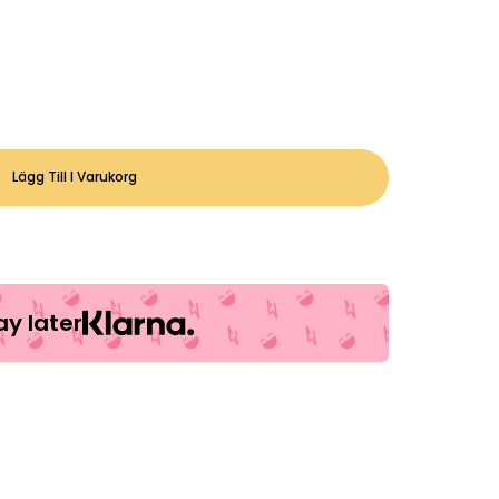
Lägg Till I Varukorg
y later