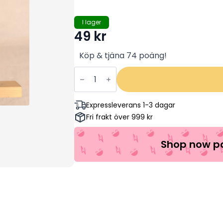
I lager
49
kr
Köp & tjäna 74 poäng!
Mission
Impossible
4:
Ghost
Protocol
Expressleverans 1-3 dagar
-
Fri frakt över 999 kr
Tom
Cruise
(Begagnad)
mängd
Shop now pa