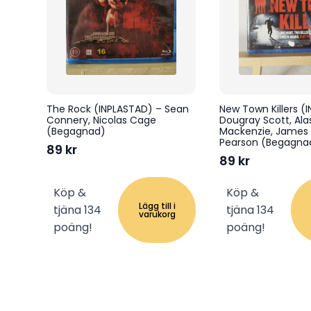
The Rock (INPLASTAD) – Sean
New Town Killers (
Connery, Nicolas Cage
Dougray Scott, Alas
(Begagnad)
Mackenzie, James
Pearson (Begagna
89
kr
89
kr
Köp &
Köp &
Lägg till i
tjäna 134
tjäna 134
varukorg
poäng!
poäng!