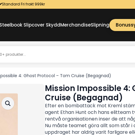
Standard Fri frakt 999kr
Bonuss
Steelbook Slipcover Skydd
Merchandise
Slipning
mpossible 4: Ghost Protocol – Tom Cruise (Begagnad)
Mission Impossible 4:
Cruise (Begagnad)
Efter en bombattack mot Kreml stämp
agent Ethan Hunt och hans elitteam tv
rentvå organisationen inser de att nå
Nu måste teamet göra allt som står i 
uppdraget har aldrig varit farligare el