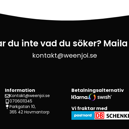
ar du inte vad du söker? Maila
kontakt@weenjoi.se
Information
Betalningsalternativ
Kontakt@weenjoi.se
0706011345
Parkgatan 10,
Vi fraktar med
365 42 Hovmantorp