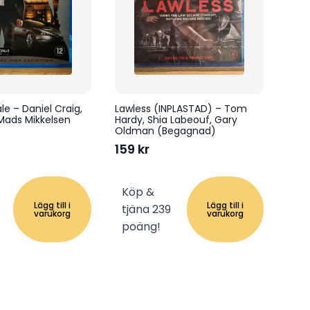
le – Daniel Craig,
Lawless (INPLASTAD) – Tom
Mads Mikkelsen
Hardy, Shia Labeouf, Gary
)
Oldman (Begagnad)
159
kr
Köp &
Lägg till i
Lägg till i
tjäna 239
varukorg
varukorg
poäng!