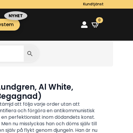
Kundtjänst
0
ystem
Lundgren, Al White,
Begagnad)
tämjd att följa varje order utan att
entifiera och förgöra en antikommunistisk
r en perfektionsist inom dödandets konst.
 Men nu misslyckas han och döms själv till
ren själv på flykt genom djungeln. Han är nu