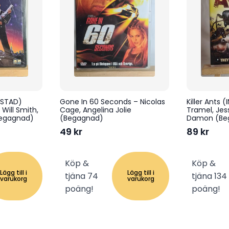
ASTAD)
Gone In 60 Seconds – Nicolas
Killer Ants 
Will Smith,
Cage, Angelina Jolie
Tramel, Jes
Begagnad)
(Begagnad)
Damon (Be
49
kr
89
kr
Köp &
Köp &
Lägg till i
Lägg till i
tjäna 74
tjäna 134
varukorg
varukorg
poäng!
poäng!