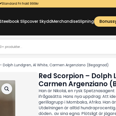
Standard Fri frakt 999kr
Bonuss
Steelbook Slipcover Skydd
Merchandise
Slipning
 – Dolph Lundgren, Al White, Carmen Argenziano (Begagnad)
Red Scorpion – Dolph 
Carmen Argenziano (
Han är Nikolai, en rysk Spetznasagent 
ifrågasätta. Hans nya uppdrag: Att id
gerillagrupp i Mombaka, Afrika. Han ä
Utdelningen är alltid hundraprocentig.
döden.. av sina egna. Plötsligt är jäga