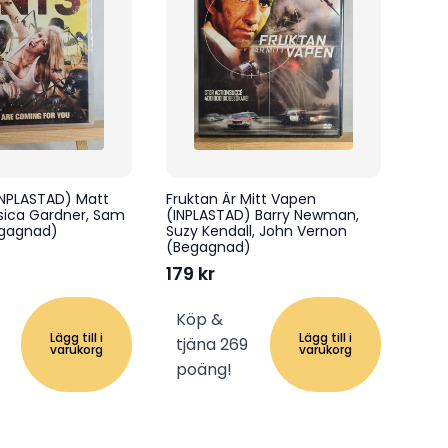
(INPLASTAD) Matt
Fruktan Är Mitt Vapen
sica Gardner, Sam
(INPLASTAD) Barry Newman,
gagnad)
Suzy Kendall, John Vernon
(Begagnad)
179
kr
Köp &
Lägg till i
Lägg till i
tjäna 269
varukorg
varukorg
poäng!