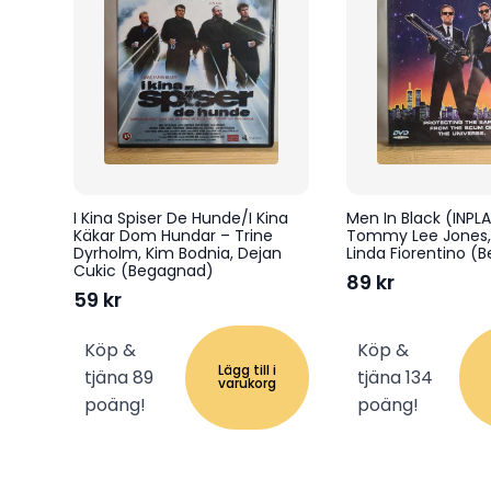
I Kina Spiser De Hunde/I Kina
Men In Black (INPL
Käkar Dom Hundar – Trine
Tommy Lee Jones, 
Dyrholm, Kim Bodnia, Dejan
Linda Fiorentino (
Cukic (Begagnad)
89
kr
59
kr
Köp &
Köp &
Lägg till i
tjäna 89
tjäna 134
varukorg
poäng!
poäng!