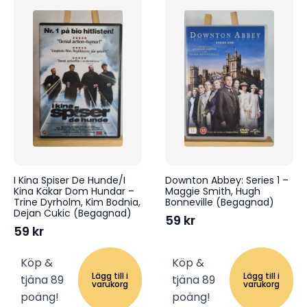
I Kina Spiser De Hunde/I
Downton Abbey: Series 1 –
Kina Käkar Dom Hundar –
Maggie Smith, Hugh
Trine Dyrholm, Kim Bodnia,
Bonneville (Begagnad)
Dejan Cukic (Begagnad)
59
kr
59
kr
Köp &
Köp &
Lägg till i
Lägg till i
tjäna 89
tjäna 89
varukorg
varukorg
poäng!
poäng!