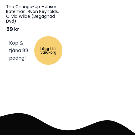
The Change-Up – Jason
Bateman, Ryan Reynolds,
Olivia Wilde (Begagnad
Dvd)
59
kr
Köp &
Lägg till i
tjäna 89
varukorg
poäng!