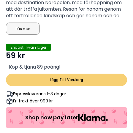
med destination Nordpolen, med förhoppning om
att där träffa jultomten. Resan för honom genom
ett förtrollande landskap och ger honom och de
andra barnen på tåget ett minnesvärt äventyr
Läs mer
Endast 1 kvar i lager
59
kr
Köp & tjäna 89 poäng!
Lägg Till I Varukorg
Expressleverans 1-3 dagar
Fri frakt över 999 kr
Shop now pay later