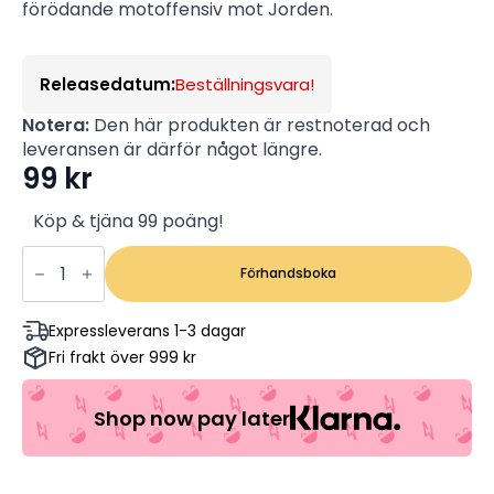
förödande motoffensiv mot Jorden.
Releasedatum:
Beställningsvara!
Notera:
Den här produkten är restnoterad och
leveransen är därför något längre.
99
kr
Köp & tjäna 99 poäng!
Pandora:
Fire
Förhandsboka
And
Ice
(Dvd)
Expressleverans 1-3 dagar
mängd
Fri frakt över 999 kr
Shop now pay later