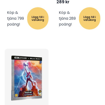
289
kr
Köp &
Köp &
Lägg till i
Lägg till i
tjäna 799
tjäna 289
varukorg
varukorg
poäng!
poäng!