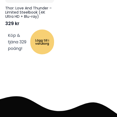
Thor: Love And Thunder –
Limited Steelbook (4K
Ultra HD + Blu-ray)
329
kr
Köp &
Lägg till i
tjäna 329
varukorg
poäng!