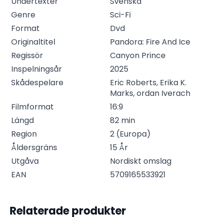
Undertexter
Svenska
Genre
Sci-Fi
Format
Dvd
Originaltitel
Pandora: Fire And Ice
Regissör
Canyon Prince
Inspelningsår
2025
Skådespelare
Eric Roberts, Erika K.
Marks, ordan Iverach
Filmformat
16:9
Längd
82 min
Region
2 (Europa)
Åldersgräns
15 År
Utgåva
Nordiskt omslag
EAN
5709165533921
Relaterade produkter