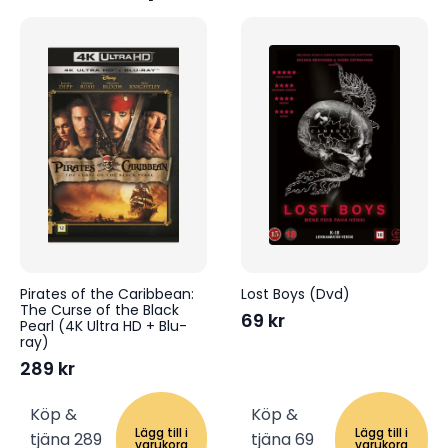
Pirates of the Caribbean:
Lost Boys (Dvd)
The Curse of the Black
69
kr
Pearl (4K Ultra HD + Blu-
ray)
289
kr
Köp &
Köp &
Lägg till i
Lägg till i
tjäna 289
tjäna 69
varukorg
varukorg