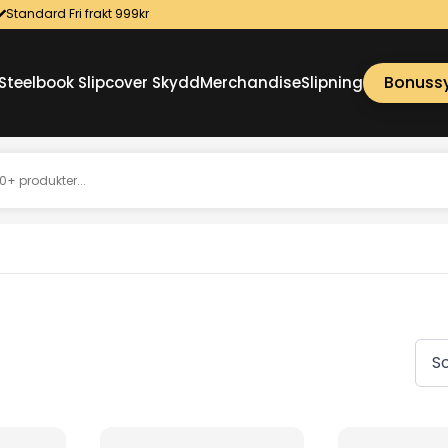
Standard Fri frakt 999kr
Bonuss
Steelbook Slipcover Skydd
Merchandise
Slipning
ortera
fter
senaste