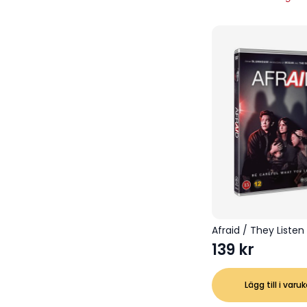
Afraid / They Listen
139
kr
Lägg till i varu