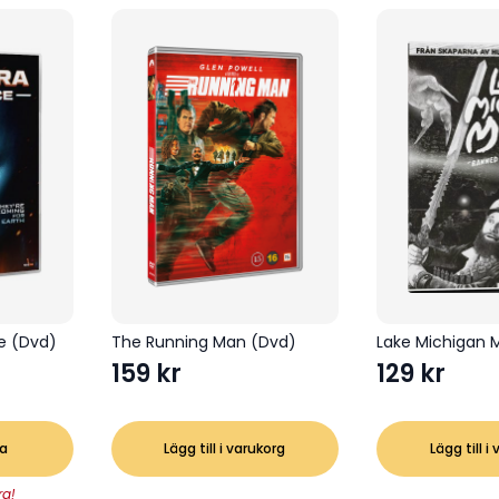
ce (Dvd)
The Running Man (Dvd)
Lake Michigan 
159
kr
129
kr
a
Lägg till i varukorg
Lägg till i
ra!