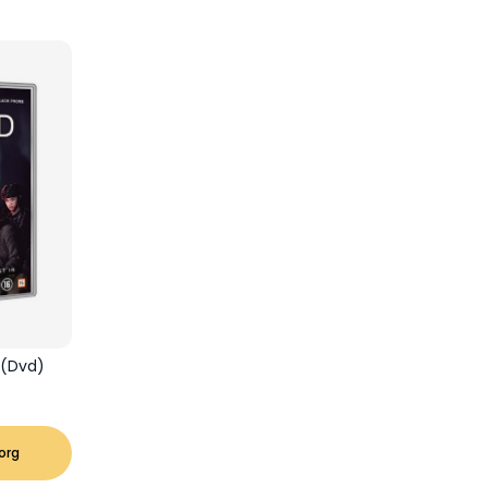
 (Dvd)
korg