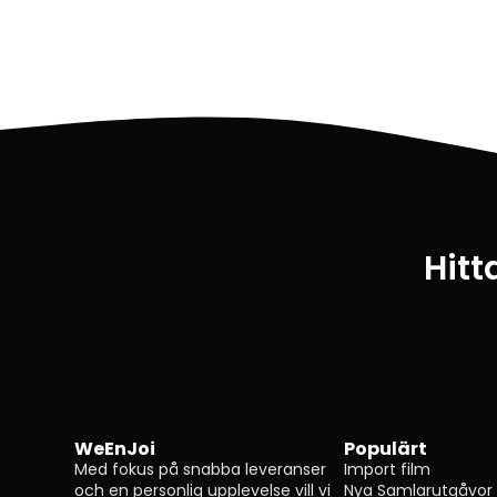
Hitt
WeEnJoi
Populärt
Med fokus på snabba leveranser
Import film
och en personlig upplevelse vill vi
Nya Samlarutgåvor