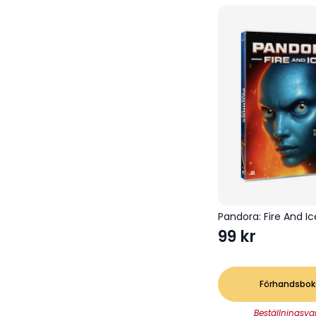
Pandora: Fire And I
99
kr
Förhandsbok
Beställningsva