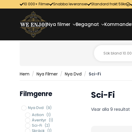
10 000+ Filmer
Snabba leveranser
Standard frakt 59kr
Nya filmer
Begagnat
Kommande
Hem
Nya Filmer
Nya Dvd
Sci-Fi
Filmgenre
Sci-Fi
Nya Dvd
(9)
S
Visar alla 9 resultat
e
Action
(1)
Äventyr
(1)
Sci-Fi
(2)
Skräck
(1)