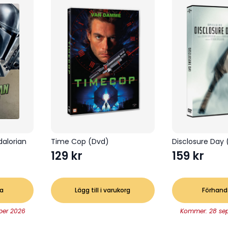
dalorian
Time Cop (Dvd)
Disclosure Day
129
kr
159
kr
a
Lägg till i varukorg
Förhand
ber 2026
Kommer: 28 se