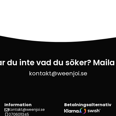
ar du inte vad du söker? Maila
kontakt@weenjoi.se
Information
Betalningsalternativ
Kontakt@weenjoi.se
0706011345