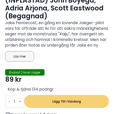
(INPLASTAD) John Boyega,
Adria Arjona, Scott Eastwood
(Begagnad)
Jake Pentecost, en gång en lovande Jaeger-pilot
vars far offrade sitt liv för att säkra mänsklighetens
seger mot de monstruösa "Kaiju", har övergett sin
utbildning och hamnat i kriminella kretsar. Men när
jorden åter hotas av undergång får Jake en ny
chans att leva upp till sin fars rykte genom att
ansluta sig till en modig ny generation piloter som
Läs mer
vuxit upp i skuggan av kriget.
Endast 2 kvar i lager
89
kr
Köp & tjäna 134 poäng!
Pacific
Rim
Lägg Till I Varukorg
2:
Uprising
(INPLASTAD)