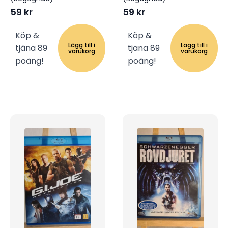
59
kr
59
kr
Köp &
Köp &
Lägg till i
Lägg till i
tjäna 89
tjäna 89
varukorg
varukorg
poäng!
poäng!