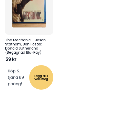
The Mechanic – Jason
Statham, Ben Foster,
Donald Sutherland
(Begagnad Blu-Ray)
59
kr
Köp &
Lägg till i
tjäna 89
varukorg
poäng!