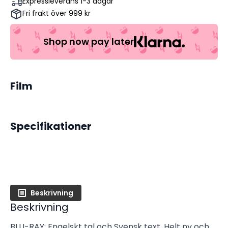
Expressleverans 1-3 dagar
John
Fri frakt över 999 kr
Boyega,
Adria
Arjona,
Scott
Shop now pay later
Eastwood
(Begagnad)
mängd
Film
Specifikationer
Beskrivning
Beskrivning
BLU-RAY: Engelskt tal och Svensk text, Helt ny och