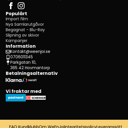
Populärt
Import film
Nya Samlarutgåvor
Begagnat - Blu-Ray
Slipning av skivor
Kampanjer
Information
Kontakt@weenjoi.se
0706011345
Parkgatan 10,
365 42 Hovmantorp
Betalningsalternativ
Vi fraktar med
FAQ Kundklubb
Om WeEnJoi
Integritetspolicy
Leveranssätt