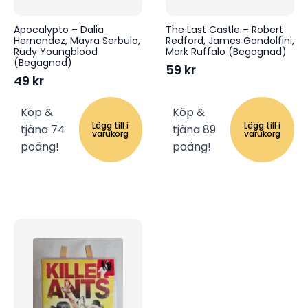
Apocalypto – Dalia
The Last Castle – Robert
Hernandez, Mayra Serbulo,
Redford, James Gandolfini,
Rudy Youngblood
Mark Ruffalo (Begagnad)
(Begagnad)
59
kr
49
kr
Köp &
Köp &
Lägg till i
Lägg till i
tjäna 74
tjäna 89
varukorg
varukorg
poäng!
poäng!