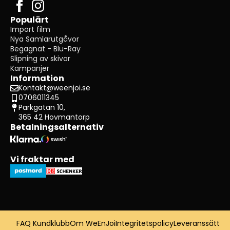
Populärt
Import film
Nya Samlarutgåvor
Begagnat - Blu-Ray
Slipning av skivor
Kampanjer
Information
Kontakt@weenjoi.se
0706011345
Parkgatan 10,
365 42 Hovmantorp
Betalningsalternativ
Vi fraktar med
FAQ Kundklubb
Om WeEnJoi
Integritetspolicy
Leveranssätt