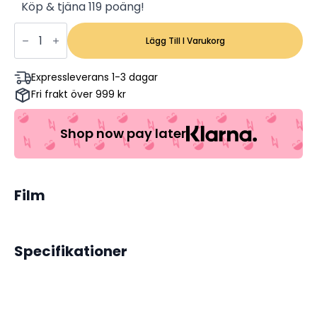
Köp & tjäna 119 poäng!
Lady
Chatterleys
Lägg Till I Varukorg
Älskare
-
Sylvia
Expressleverans 1-3 dagar
Kristel,
Fri frakt över 999 kr
Nicholas
Clay
(Begagnad)
mängd
Shop now pay later
Film
Specifikationer