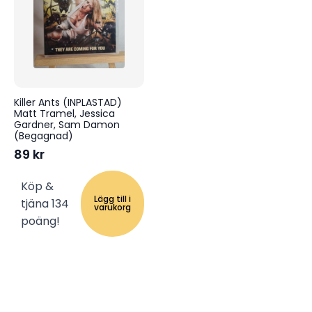
Killer Ants (INPLASTAD)
Matt Tramel, Jessica
Gardner, Sam Damon
(Begagnad)
89
kr
Köp &
Lägg till i
tjäna 134
varukorg
poäng!