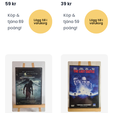
59
kr
39
kr
Köp &
Köp &
Lägg till i
Lägg till i
tjäna 89
tjäna 59
varukorg
varukorg
poäng!
poäng!