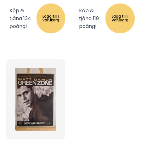
Köp &
Köp &
Lägg till i
Lägg till i
tjäna 134
tjäna 119
varukorg
varukorg
poäng!
poäng!