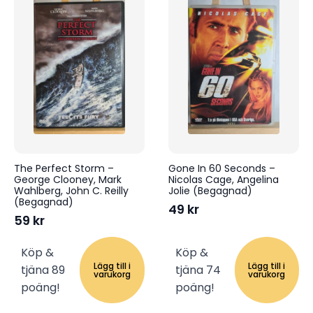
The Perfect Storm –
Gone In 60 Seconds –
George Clooney, Mark
Nicolas Cage, Angelina
Wahlberg, John C. Reilly
Jolie (Begagnad)
(Begagnad)
49
kr
59
kr
Köp &
Köp &
Lägg till i
Lägg till i
tjäna 89
tjäna 74
varukorg
varukorg
poäng!
poäng!