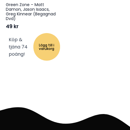
Green Zone – Matt
Damon, Jason Isaacs,
Greg Kinnear (Begagnad
Dvd)
49
kr
Köp &
Lägg till i
tjäna 74
varukorg
poäng!