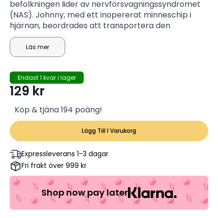
befolkningen lider av nervförsvagningssyndromet
(NAS). Johnny, med ett inopererat minneschip i
hjärnan, beordrades att transportera den
överlastade informationen från Peking till Newark.
Medan Pharmakom Industries, som stöds av
Läs mer
Yakuza, försöker fånga honom för att få tillbaka
informationen, försöker den lågteknologiska
Endast 1 kvar i lager
gruppen ledd av J-Bone att knäcka den saknade
129
kr
koden för att ladda ner botemedlet NAS som
Johnny bär på.
Köp & tjäna 194 poäng!
Lägg Till I Varukorg
Expressleverans 1-3 dagar
Fri frakt över 999 kr
Shop now pay later