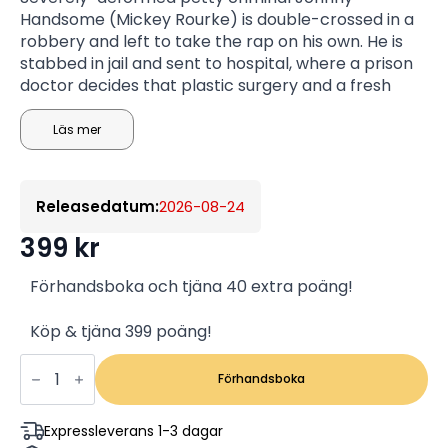
Handsome (Mickey Rourke) is double-crossed in a
robbery and left to take the rap on his own. He is
stabbed in jail and sent to hospital, where a prison
doctor decides that plastic surgery and a fresh
start will lead Johnny on the path to reform.
However, when the handsome new Johnny
Läs mer
emerges from prison, his potential fresh start in life
is hampered by his desire to get even with the man
who put him away.
Releasedatum:
2026-08-24
399
kr
Förhandsboka och tjäna 40 extra poäng!
Köp & tjäna 399 poäng!
Johnny
Handsome
Förhandsboka
(4K
Ultra
HD)
Expressleverans 1-3 dagar
(IMPORT)