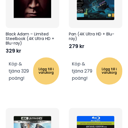
Black Adam – Limited
Pan (4K Ultra HD + Blu-
Steelbook (4K Ultra HD +
ray)
Blu-ray)
279
kr
329
kr
Köp &
Köp &
Lägg till i
Lägg till i
tjäna 329
tjäna 279
varukorg
varukorg
poäng!
poäng!