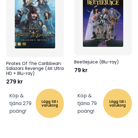
Beetlejuice (Blu-ray)
Pirates Of The Caribbean:
Salazars Revenge (4K Ultra
79
kr
HD + Blu-ray)
279
kr
Köp &
Köp &
Lägg till i
Lägg till i
tjäna 279
tjäna 79
varukorg
varukorg
poäng!
poäng!