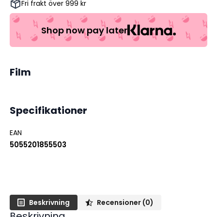
Fri frakt över 999 kr
mängd
Shop now pay later
Film
Specifikationer
EAN
5055201855503
Beskrivning
Recensioner (0)
Beskrivning