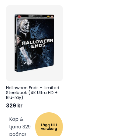
Halloween Ends – Limited
Steelbook (4K Ultra HD +
Blu-ray)
329
kr
Köp &
Lägg till i
tjäna 329
varukorg
poäng!