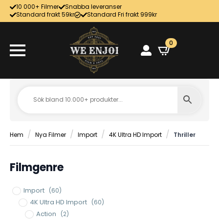
10 000+ Filmer
Snabba leveranser
Standard frakt 59kr
Standard Fri frakt 999kr
0
Hem
Nya Filmer
Import
4K Ultra HD Import
Thriller
Filmgenre
Import
(60)
4K Ultra HD Import
(60)
Action
(2)