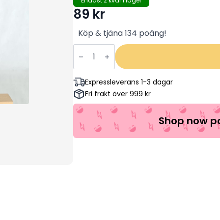
Endast 2 kvar i lager
89
kr
Köp & tjäna 134 poäng!
Crying
Freeman
(INPLASTAD)
Tcheky
Karyo,
Expressleverans 1-3 dagar
Mako,
Fri frakt över 999 kr
Rae
Dawn
Chong
(Begagnad)
Shop now pa
mängd