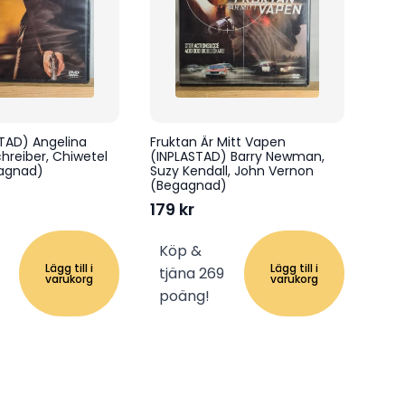
STAD) Angelina
Fruktan Är Mitt Vapen
Schreiber, Chiwetel
(INPLASTAD) Barry Newman,
gagnad)
Suzy Kendall, John Vernon
(Begagnad)
179
kr
Köp &
Lägg till i
Lägg till i
tjäna 269
varukorg
varukorg
poäng!