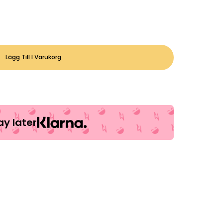
Lägg Till I Varukorg
y later