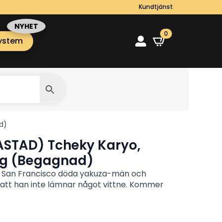
Kundtjänst
0
ystem
d)
ASTAD) Tcheky Karyo,
ng (Begagnad)
r San Francisco döda yakuza-män och
 att han inte lämnar något vittne. Kommer