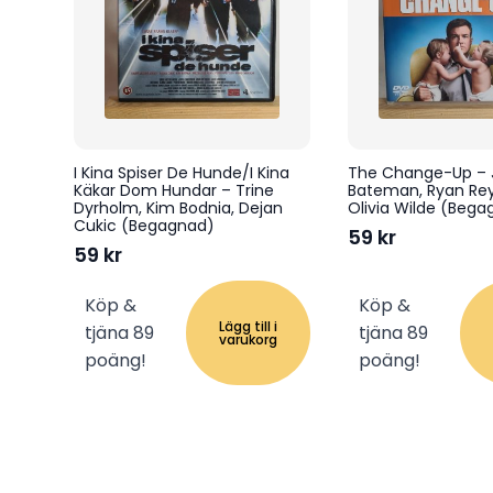
I Kina Spiser De Hunde/I Kina
The Change-Up – 
Käkar Dom Hundar – Trine
Bateman, Ryan Rey
Dyrholm, Kim Bodnia, Dejan
Olivia Wilde (Beg
Cukic (Begagnad)
59
kr
59
kr
Köp &
Köp &
Lägg till i
tjäna 89
tjäna 89
varukorg
poäng!
poäng!