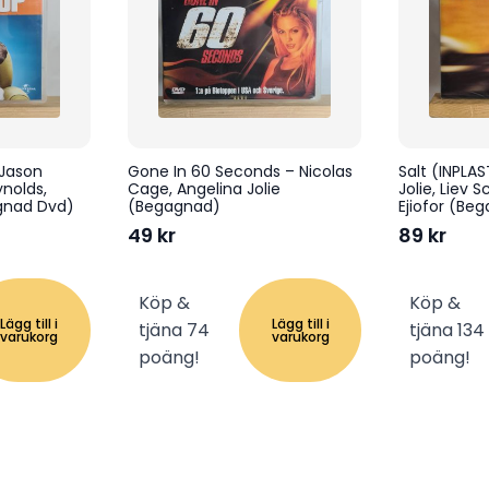
Jason
Gone In 60 Seconds – Nicolas
Salt (INPLA
nolds,
Cage, Angelina Jolie
Jolie, Liev 
agnad Dvd)
(Begagnad)
Ejiofor (Be
49
kr
89
kr
Köp &
Köp &
Lägg till i
Lägg till i
tjäna 74
tjäna 134
varukorg
varukorg
poäng!
poäng!