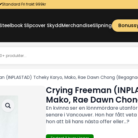
Standard Fri frakt 999kr
Bonuss
Steelbook Slipcover Skydd
Merchandise
Slipning
an (INPLASTAD) Tcheky Karyo, Mako, Rae Dawn Chong (Begagna
Crying Freeman (INPL
Mako, Rae Dawn Cho
En kvinna ser en lönnmördare utanfö
senare i Vancouver. Hon har fått veta
hon att bli hans nästa offer eller...?