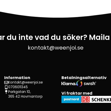
ar du inte vad du söker? Maila
kontakt@weenjoi.se
Information
Betalningsalternativ
Kontakt@weenjoi.se
0706011345
Parkgatan 10,
Vi fraktar med
365 42 Hovmantorp