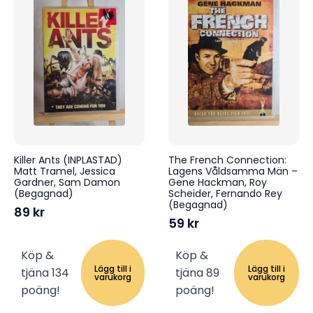
Killer Ants (INPLASTAD)
The French Connection:
Matt Tramel, Jessica
Lagens Våldsamma Män –
Gardner, Sam Damon
Gene Hackman, Roy
(Begagnad)
Scheider, Fernando Rey
(Begagnad)
89
kr
59
kr
Köp &
Köp &
Lägg till i
Lägg till i
tjäna 134
tjäna 89
varukorg
varukorg
poäng!
poäng!