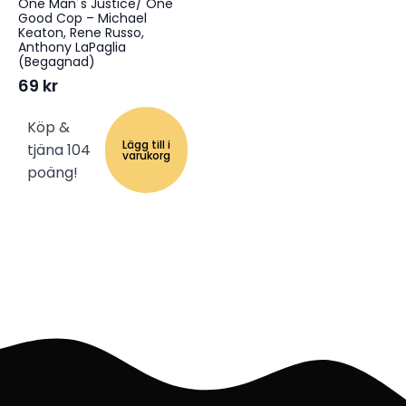
One Man´s Justice/ One
Good Cop – Michael
Keaton, Rene Russo,
Anthony LaPaglia
(Begagnad)
69
kr
Köp &
Lägg till i
tjäna 104
varukorg
poäng!