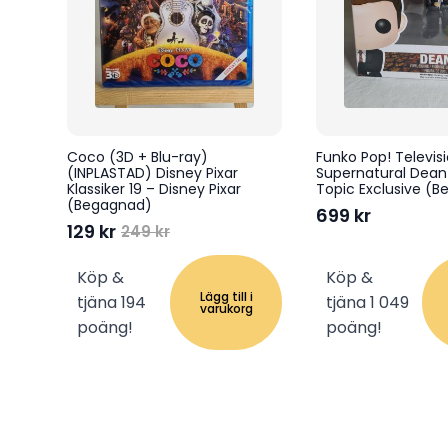
Coco (3D + Blu-ray)
Funko Pop! Televi
(INPLASTAD) Disney Pixar
Supernatural Dean
Klassiker 19 – Disney Pixar
Topic Exclusive (
(Begagnad)
699
kr
129
kr
249
kr
Det
Det
ursprungliga
nuvarande
Köp &
Köp &
priset
priset
Lägg till i
tjäna 194
tjäna 1 049
var:
är:
varukorg
249 kr.
129 kr.
poäng!
poäng!