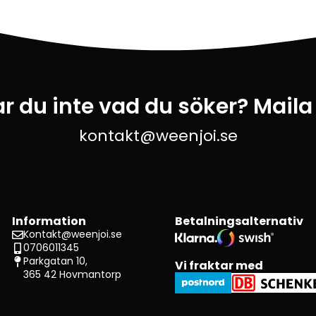
ar du inte vad du söker? Maila
kontakt@weenjoi.se
Information
Betalningsalternativ
Kontakt@weenjoi.se
0706011345
Parkgatan 10,
Vi fraktar med
365 42 Hovmantorp