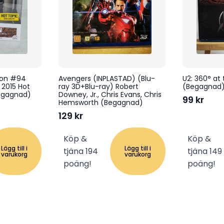
sion #94
Avengers (INPLASTAD) (Blu-
U2: 360° at
 2015 Hot
ray 3D+Blu-ray) Robert
(Begagnad
Begagnad)
Downey, Jr., Chris Evans, Chris
99
kr
Hemsworth (Begagnad)
129
kr
Köp &
Köp &
Lägg till i
Lägg till i
tjäna 194
tjäna 149
varukorg
varukorg
poäng!
poäng!