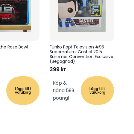
 the Rose Bowl
Funko Pop! Television #95
)
Supernatural Castiel 2015
Summer Convention Exclusive
(Begagnad)
399
kr
Köp &
Lägg till i
Lägg till i
tjäna 599
varukorg
varukorg
poäng!