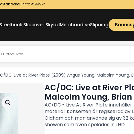
Standard Fri frakt 999kr
Bonuss
Steelbook Slipcover Skydd
Merchandise
Slipning
C/DC: Live at River Plate (2009) Angus Young, Malcolm Young,
AC/DC: Live at River P
Malcolm Young, Bria
AC/DC - Live At River Plate innehålle
material. Konserten är regisserad av
Oldham och man använde sig av 32 ka
showen som även spelades in i HD.