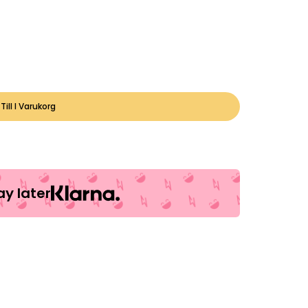
Till I Varukorg
y later