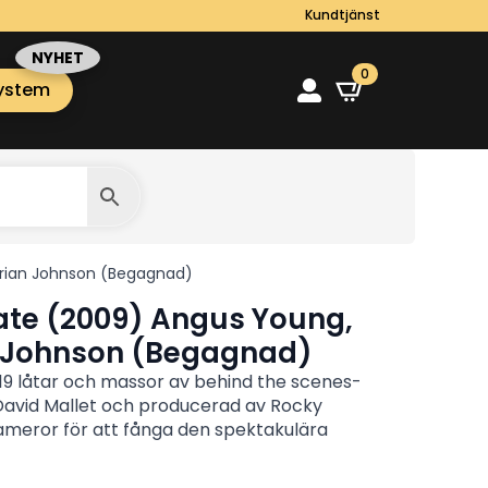
Kundtjänst
0
ystem
 Brian Johnson (Begagnad)
late (2009) Angus Young,
n Johnson (Begagnad)
r 19 låtar och massor av behind the scenes-
 David Mallet och producerad av Rocky
meror för att fånga den spektakulära