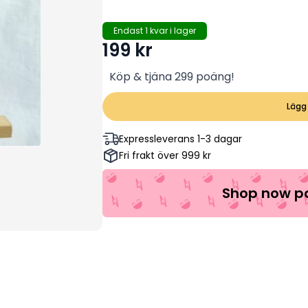
Endast 1 kvar i lager
199
kr
Köp & tjäna 299 poäng!
Lägg 
Expressleverans 1-3 dagar
Fri frakt över 999 kr
Shop now pa