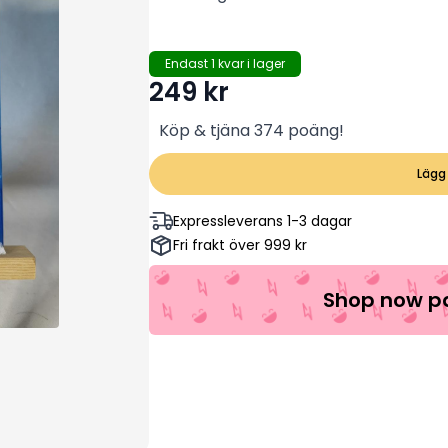
Endast 1 kvar i lager
249
kr
Köp & tjäna 374 poäng!
Lägg 
Expressleverans 1-3 dagar
Fri frakt över 999 kr
Shop now pa