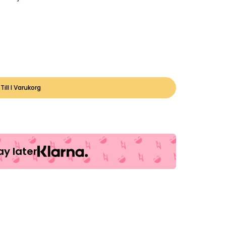
Till I Varukorg
y later