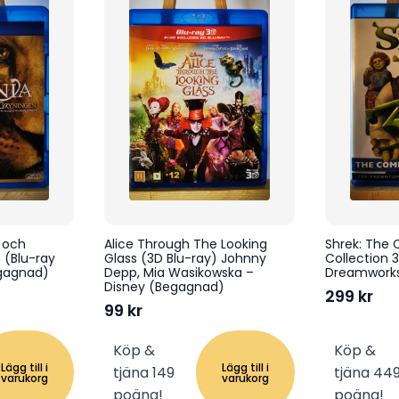
 och
Alice Through The Looking
Shrek: The
 (Blu-ray
Glass (3D Blu-ray) Johnny
Collection 
egagnad)
Depp, Mia Wasikowska –
Dreamwork
Disney (Begagnad)
299
kr
99
kr
Köp &
Köp &
Lägg till i
Lägg till i
tjäna 149
tjäna 44
varukorg
varukorg
poäng!
poäng!