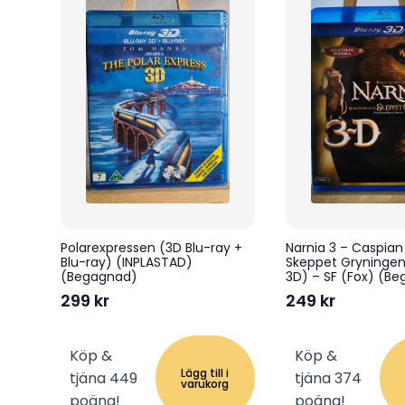
Polarexpressen (3D Blu-ray +
Narnia 3 – Caspian
Blu-ray) (INPLASTAD)
Skeppet Gryningen
(Begagnad)
3D) – SF (Fox) (B
299
kr
249
kr
Köp &
Köp &
Lägg till i
tjäna 449
tjäna 374
varukorg
poäng!
poäng!