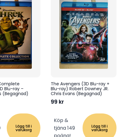
 Complete
The Avengers (3D Blu-ray +
3D Blu-ray –
Blu-ray) Robert Downey JR.
s (Begagnad)
Chris Evans (Begagnad)
99
kr
Köp &
Lägg till i
Lägg till i
9
tjäna 149
varukorg
varukorg
poäng!