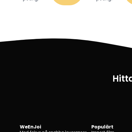
Hitt
WeEnJoi
Populärt