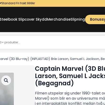
Standard Fri frakt 999kr
Bonuss
Steelbook Slipcover Skydd
Merchandise
Slipning
arvel (3D Blu-ray) (INPLASTAD) Brie Larson, Samuel L Jackson,
Captain Marvel (3D Bl
Larson, Samuel L Jac
(Begagnad)
Filmen utspelar sig under 1990-talet
Marvel) som blir en av universums mäk
i en intergalaktisk konflikt mellan två