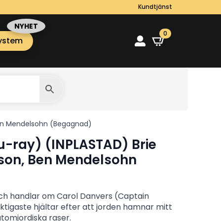
Kundtjänst
0
ystem
 Ben Mendelsohn (Begagnad)
u-ray) (INPLASTAD) Brie
kson, Ben Mendelsohn
 och handlar om Carol Danvers (Captain
tigaste hjältar efter att jorden hamnar mitt
 utomjordiska raser.