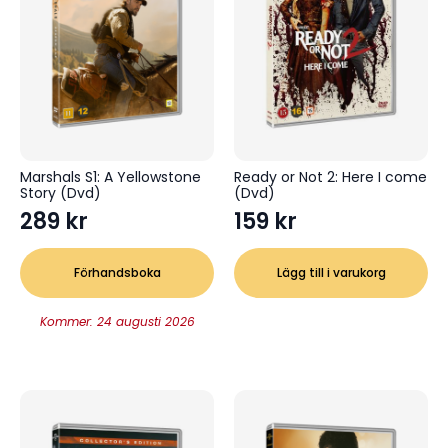
Marshals S1: A Yellowstone
Ready or Not 2: Here I come
Story (Dvd)
(Dvd)
289
kr
159
kr
Förhandsboka
Lägg till i varukorg
Kommer: 24 augusti 2026