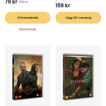
79
kr
189
kr
Det
Det
159
kr
ursprungliga
nuvarande
priset
priset
Förhandsboka
Lägg till i varukorg
var:
är:
189 kr.
79 kr.
Kommande