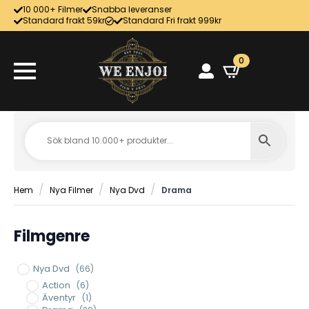
10 000+ Filmer
Snabba leveranser
Standard frakt 59kr
Standard Fri frakt 999kr
0
Hem
Nya Filmer
Nya Dvd
Drama
Filmgenre
Nya Dvd
(66)
Action
(6)
Äventyr
(1)