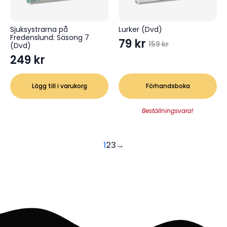
Sjuksystrarna på
Lurker (Dvd)
Fredenslund: Säsong 7
79
kr
159
kr
(Dvd)
Det
Det
249
kr
ursprungliga
nuvarande
priset
priset
var:
är:
Lägg till i varukorg
Förhandsboka
159 kr.
79 kr.
Beställningsvara!
1
2
3
→