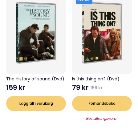
The History of sound (Dvd)
Is this thing on? (Dvd)
159
kr
79
kr
159
kr
Det
Det
ursprungliga
nuvarande
Lägg till i varukorg
Förhandsboka
priset
priset
var:
är:
Beställningsvara!
159 kr.
79 kr.