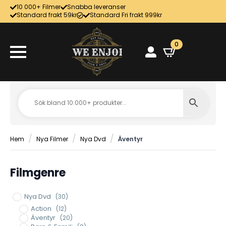
10 000+ Filmer
Snabba leveranser
Standard frakt 59kr
Standard Fri frakt 999kr
0
Hem
Nya Filmer
Nya Dvd
Äventyr
Filmgenre
Nya Dvd
(30)
Action
(12)
Äventyr
(20)