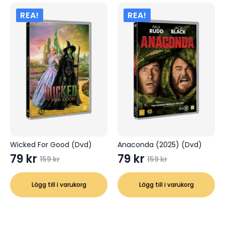
REA!
REA!
Wicked For Good (Dvd)
Anaconda (2025) (Dvd)
79
kr
79
kr
159
kr
159
kr
Det
Det
Det
Det
ursprungliga
nuvarande
ursprungliga
nuvarande
Lägg till i varukorg
Lägg till i varukorg
priset
priset
priset
priset
var:
är:
var:
är:
159 kr.
79 kr.
159 kr.
79 kr.