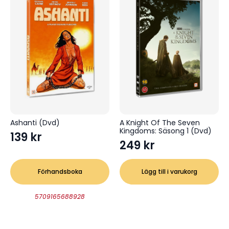
Ashanti (Dvd)
A Knight Of The Seven
Kingdoms: Säsong 1 (Dvd)
139
kr
249
kr
Förhandsboka
Lägg till i varukorg
5709165688928