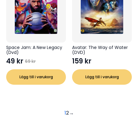
Space Jam: A New Legacy
Avatar: The Way of Water
(Dvd)
(DVD)
49
kr
159
kr
69
kr
Det
Det
ursprungliga
nuvarande
Lägg till i varukorg
Lägg till i varukorg
priset
priset
var:
är:
69 kr.
49 kr.
1
2
→