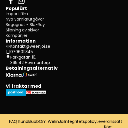
Populärt
Import film
Nya Samlarutgåvor
Begagnat - Blu-Ray
Slipning av skivor
Kampanjer
Information
Kontakt@weenjoi.se
0706011345
Parkgatan 10,
365 42 Hovmantorp
Betalningsalternativ
Vi fraktar med
FAQ Kundklubb
Om WeEnJoi
Integritetspolicy
Leveranssätt
Köpvillkor