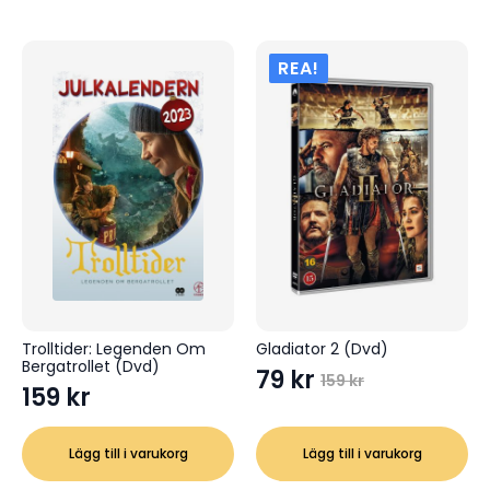
REA!
Trolltider: Legenden Om
Gladiator 2 (Dvd)
Bergatrollet (Dvd)
79
kr
159
kr
Det
Det
159
kr
ursprungliga
nuvarande
priset
priset
Lägg till i varukorg
Lägg till i varukorg
var:
är: