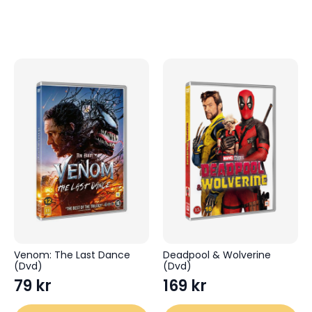
159 kr.
79 kr.
Venom: The Last Dance
Deadpool & Wolverine
(Dvd)
(Dvd)
79
kr
169
kr