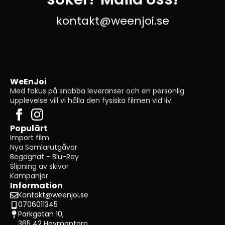
kontakt@weenjoi.se
WeEnJoi
Med fokus på snabba leveranser och en personlig
upplevelse vill vi hålla den fysiska filmen vid liv.
Populärt
Import film
Nya Samlarutgåvor
Begagnat - Blu-Ray
Slipning av skivor
Kampanjer
Information
Kontakt@weenjoi.se
0706011345
Parkgatan 10,
365 42 Hovmantorp