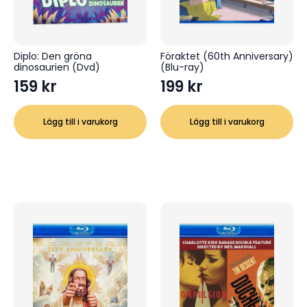
Diplo: Den gröna
Föraktet (60th Anniversary)
dinosaurien (Dvd)
(Blu-ray)
159
kr
199
kr
Lägg till i varukorg
Lägg till i varukorg