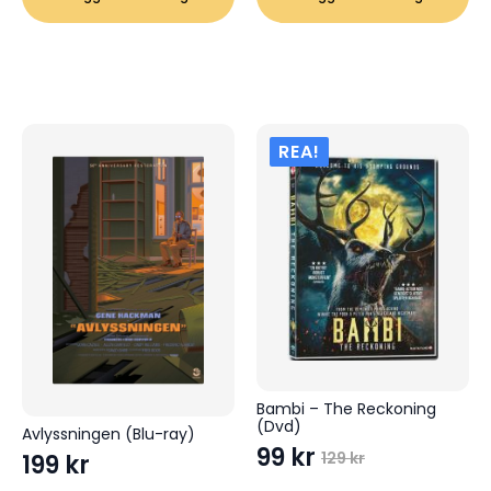
REA!
Bambi – The Reckoning
(Dvd)
Avlyssningen (Blu-ray)
99
kr
129
kr
199
kr
Det
Det