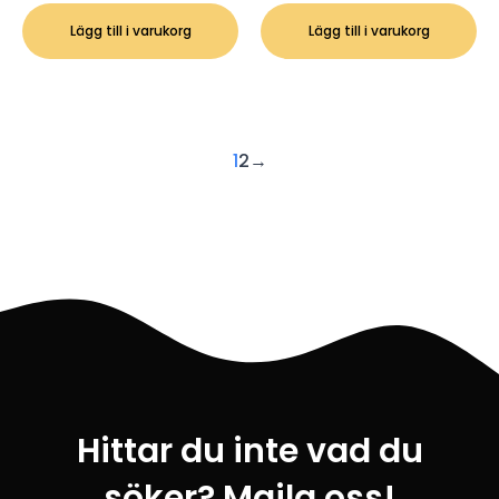
ursprungliga
nuvarande
priset
priset
Lägg till i varukorg
Lägg till i varukorg
var:
är:
129 kr.
99 kr.
1
2
→
Hittar du inte vad du
söker? Maila oss!