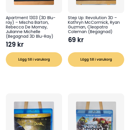
Apartment 1303 (3D Blu-
Step Up: Revolution 3D –
ray) – Mischa Barton,
Kathryn McCormick, Ryan
Rebecca De Mornay,
Guzman, Cleopatra
Julianne Michelle
Coleman (Begagnad)
(Begagnad 3D Blu-Ray)
69
kr
129
kr
Lägg till i varukorg
Lägg till i varukorg