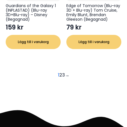
Guardians of the Galaxy 1
Edge of Tomorrow (Blu-ray
(INPLASTAD) (Blu-ray
3D + Blu-ray) Tom Cruise,
3D+Blu-ray) – Disney
Emily Blunt, Brendan
(Begagnad)
Gleeson (Begagnad)
159
kr
79
kr
Lägg till i varukorg
Lägg till i varukorg
1
2
3
→