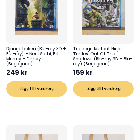
Djungelboken (Blu-ray 3D +
Teenage Mutant Ninja
Blu-ray) – Neel Sethi, Bill
Turtles: Out Of The
Murray – Disney
Shadows (Blu-ray 3D + Blu-
(Begagnad)
ray) (Begagnad)
249
kr
159
kr
Lägg till i varukorg
Lägg till i varukorg