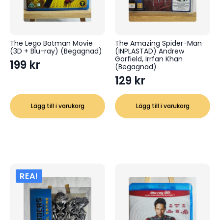
The Lego Batman Movie
The Amazing Spider-Man
(3D + Blu-ray) (Begagnad)
(INPLASTAD) Andrew
Garfield, Irrfan Khan
199
kr
(Begagnad)
129
kr
Lägg till i varukorg
Lägg till i varukorg
REA!