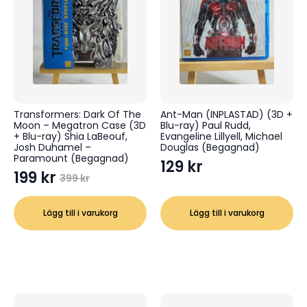
Transformers: Dark Of The
Ant-Man (INPLASTAD) (3D +
Moon – Megatron Case (3D
Blu-ray) Paul Rudd,
+ Blu-ray) Shia LaBeouf,
Evangeline Lillyell, Michael
Josh Duhamel –
Douglas (Begagnad)
Paramount (Begagnad)
129
kr
199
kr
399
kr
Det
Det
ursprungliga
nuvarande
Lägg till i varukorg
Lägg till i varukorg
priset
priset
var:
är:
399 kr.
199 kr.