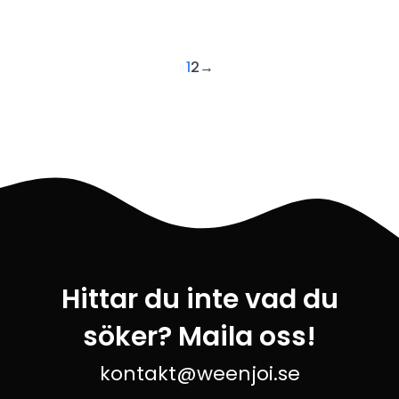
289 kr.
179 kr.
329 kr.
179 kr.
1
2
→
Hittar du inte vad du
söker? Maila oss!
kontakt@weenjoi.se