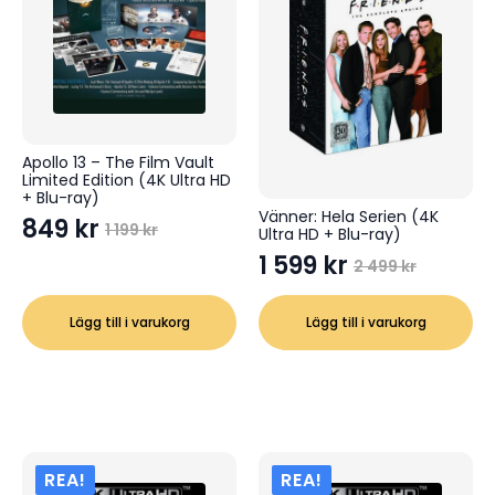
Apollo 13 – The Film Vault
Limited Edition (4K Ultra HD
+ Blu-ray)
Vänner: Hela Serien (4K
849
kr
1 199
kr
Ultra HD + Blu-ray)
Det
Det
1 599
kr
ursprungliga
nuvarande
2 499
kr
Det
Det
priset
priset
ursprungliga
nuvarande
var:
är:
Lägg till i varukorg
Lägg till i varukorg
priset
priset
1
849 kr.
var:
är:
199 kr.
2
1
499 kr.
599 kr.
REA!
REA!