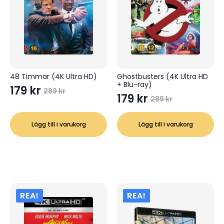
48 Timmar (4K Ultra HD)
Ghostbusters (4K Ultra HD
+ Blu-ray)
179
kr
289
kr
Det
Det
179
kr
289
kr
Det
Det
ursprungliga
nuvarande
ursprungliga
nuvarande
priset
priset
Lägg till i varukorg
Lägg till i varukorg
priset
priset
var:
är:
var:
är:
289 kr.
179 kr.
289 kr.
179 kr.
REA!
REA!