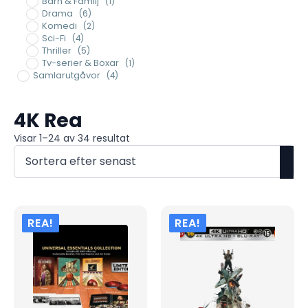
Barn & Familj
(1)
Drama
(6)
Komedi
(2)
Sci-Fi
(4)
Thriller
(5)
Tv-serier & Boxar
(1)
Samlarutgåvor
(4)
4K Rea
Sortera
Visar 1–24 av 34 resultat
efter
senaste
REA!
REA!