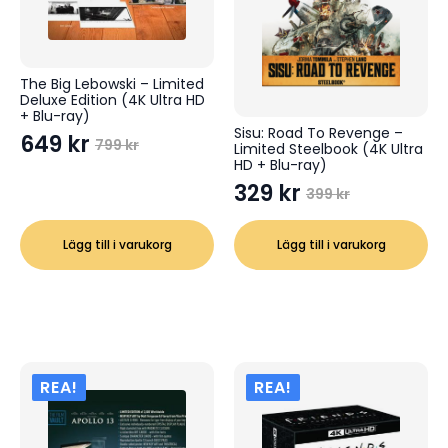
The Big Lebowski – Limited
Deluxe Edition (4K Ultra HD
+ Blu-ray)
Sisu: Road To Revenge –
649
kr
799
kr
Limited Steelbook (4K Ultra
Det
Det
HD + Blu-ray)
ursprungliga
nuvarande
329
kr
399
kr
Det
Det
priset
priset
ursprungliga
nuvarande
var:
är:
Lägg till i varukorg
Lägg till i varukorg
priset
priset
799 kr.
649 kr.
var:
är:
399 kr.
329 kr.
REA!
REA!