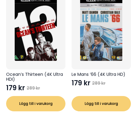
Ocean’s Thirteen (4K Ultra
Le Mans ’66 (4K Ultra HD)
HDI)
179
kr
289
kr
Det
Det
179
kr
289
kr
Det
Det
ursprungliga
nuvarande
ursprungliga
nuvarande
priset
priset
Lägg till i varukorg
Lägg till i varukorg
priset
priset
var:
är:
var:
är:
289 kr.
179 kr.
289 kr.
179 kr.