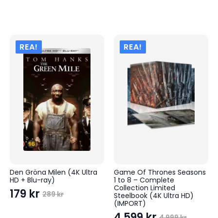
289 kr.
179 kr.
REA!
REA!
Den Gröna Milen (4K Ultra
Game Of Thrones Seasons
HD + Blu-ray)
1 to 8 – Complete
Collection Limited
179
kr
289
kr
Steelbook (4K Ultra HD)
Det
Det
(IMPORT)
ursprungliga
nuvarande
4 599
kr
4 999
kr