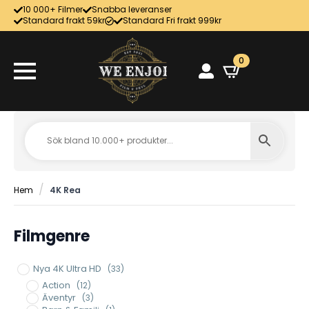
10 000+ Filmer
Snabba leveranser
Standard frakt 59kr
Standard Fri frakt 999kr
0
Hem
4K Rea
Filmgenre
Nya 4K Ultra HD
(33)
Action
(12)
Äventyr
(3)