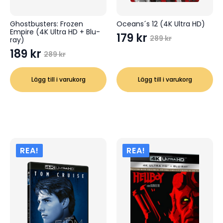
Ghostbusters: Frozen
Oceans´s 12 (4K Ultra HD)
Empire (4K Ultra HD + Blu-
179
kr
289
kr
ray)
Det
Det
189
kr
ursprungliga
nuvarande
289
kr
Det
Det
priset
priset
ursprungliga
nuvarande
var:
är:
Lägg till i varukorg
Lägg till i varukorg
priset
priset
289 kr.
179 kr.
var:
är:
289 kr.
189 kr.
REA!
REA!