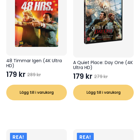
48 Timmar Igen (4K Ultra
A Quiet Place: Day One (4K
HD)
Ultra HD)
179
kr
179
kr
289
kr
Det
Det
279
kr
Det
Det
ursprungliga
nuvarande
ursprungliga
nuvarande
Lägg till i varukorg
Lägg till i varukorg
priset
priset
priset
priset
var:
är:
var:
är:
289 kr.
179 kr.
279 kr.
179 kr.
REA!
REA!