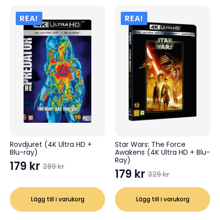
REA!
REA!
Rovdjuret (4K Ultra HD +
Star Wars: The Force
Blu-ray)
Awakens (4K Ultra HD + Blu-
Ray)
179
kr
289
kr
Det
Det
179
kr
329
kr
Det
Det
ursprungliga
nuvarande
ursprungliga
nuvarande
priset
priset
Lägg till i varukorg
Lägg till i varukorg
priset
priset
var:
är:
var:
är: