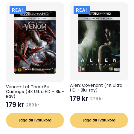
REA!
REA!
Alien: Covenant (4K Ultra
Venom: Let There Be
HD + Blu-ray)
Carnage (4K Ultra HD + Blu-
Ray)
179
kr
279
kr
Det
Det
179
kr
289
kr
Det
Det
ursprungliga
nuvarande
ursprungliga
nuvarande
priset
priset
Lägg till i varukorg
Lägg till i varukorg
priset
priset
var:
är:
var:
är:
279 kr.
179 kr.