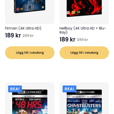
Firman (4K Ultra HD)
Hellboy (4K Ultra HD + Blu-
Ray)
189
kr
289
kr
Det
Det
189
kr
289
kr
Det
Det
ursprungliga
nuvarande
ursprungliga
nuvarande
priset
priset
Lägg till i varukorg
Lägg till i varukorg
priset
priset
var:
är:
var:
är:
289 kr.
189 kr.
289 kr.
189 kr.
REA!
REA!