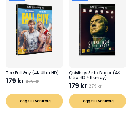
The Fall Guy (4K Ultra HD)
Quislings Sista Dagar (4K
Ultra HD + Blu-ray)
179
kr
279
kr
Det
Det
179
kr
279
kr
Det
Det
ursprungliga
nuvarande
ursprungliga
nuvarande
priset
priset
Lägg till i varukorg
Lägg till i varukorg
priset
priset
var:
är:
var:
är:
279 kr.
179 kr.
279 kr.
179 kr.