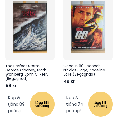
The Perfect Storm –
Gone In 60 Seconds –
George Clooney, Mark
Nicolas Cage, Angelina
Wahlberg, John C. Reilly
Jolie (Begagnad)
(Begagnad)
49
kr
59
kr
Köp &
Köp &
Lägg till i
Lägg till i
tjäna 89
tjäna 74
varukorg
varukorg
poäng!
poäng!