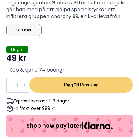
regeringsagenten Gibbons. Efter hot om fängelse
går han med på att hjälpa specialstyrkor att
infiltrera gruppen Anarchy 99, en kvarleva från
Röda armén, baserad i Prag. Där blir Xander god
vän med gruppens ledare Yorgi, och välkomnas
Läs mer
som en hjälte. Det är bara Yorgis flickvän Yelena
som är misstänksam
I lager
49
kr
Köp & tjäna 74 poäng!
xXx
-
Lägg Till I Varukorg
2
disc
-
Expressleverans 1-3 dagar
Vin
Fri frakt över 999 kr
Diesel,
Samuel
L
Jackson,
Shop now pay later
Asia
Argento
(Begagnad)