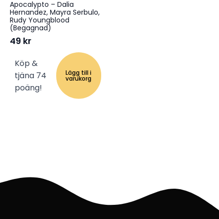
Apocalypto – Dalia
Hernandez, Mayra Serbulo,
Rudy Youngblood
(Begagnad)
49
kr
Köp &
Lägg till i
tjäna 74
varukorg
poäng!