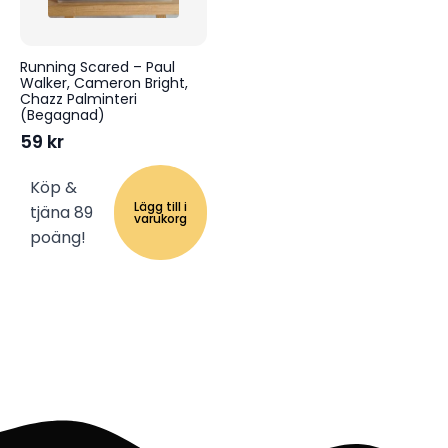
Running Scared – Paul
Walker, Cameron Bright,
Chazz Palminteri
(Begagnad)
59
kr
Köp &
Lägg till i
tjäna 89
varukorg
poäng!