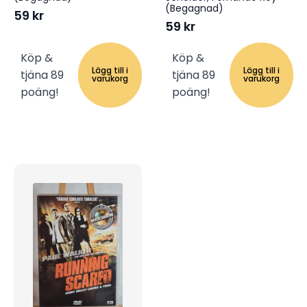
(Begagnad)
59
kr
59
kr
Köp &
Köp &
Lägg till i
Lägg till i
tjäna 89
tjäna 89
varukorg
varukorg
poäng!
poäng!