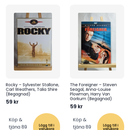
Rocky – Sylvester Stallone,
The Foreigner – Steven
Carl Weathers, Talia Shire
Seagal, Anna-Louise
(Begagnad)
Plowman, Harry Van
Gorkum (Begagnad)
59
kr
59
kr
Köp &
Köp &
Lägg till i
Lägg till i
tjäna 89
tjäna 89
varukorg
varukorg