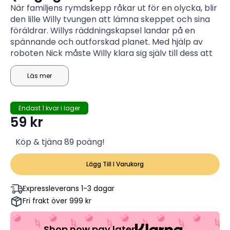
När familjens rymdskepp råkar ut för en olycka, blir
den lille Willy tvungen att lämna skeppet och sina
föräldrar. Willys räddningskapsel landar på en
spännande och outforskad planet. Med hjälp av
roboten Nick måste Willy klara sig själv till dess att
hjälp kommer och hämtar dom. På den nya
planeten får Willy och Nick vara med om ett
Läs mer
färgsprakande äventyr och dom finner en fin vän i
varelsen Blixten som visar sig vara en riktig
Endast 1 kvar i lager
glädjespridare.
59
kr
Köp & tjäna 89 poäng!
Lägg Till I Varukorg
Expressleverans 1-3 dagar
Fri frakt över 999 kr
Shop now pay later