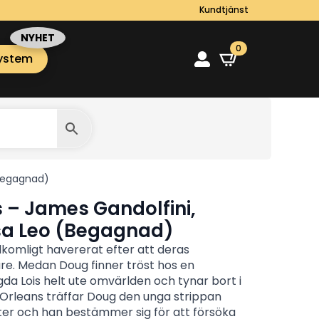
Kundtjänst
0
ystem
(Begagnad)
 – James Gandolfini,
ssa Leo (Begagnad)
lkomligt havererat efter att deras
re. Medan Doug finner tröst hos en
a Lois helt ute omvärlden och tynar bort i
 Orleans träffar Doug den unga strippan
er och han bestämmer sig för att försöka