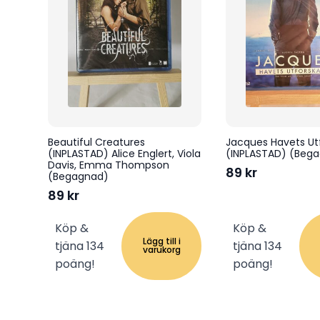
Beautiful Creatures
Jacques Havets Ut
(INPLASTAD) Alice Englert, Viola
(INPLASTAD) (Beg
Davis, Emma Thompson
89
kr
(Begagnad)
89
kr
Köp &
Köp &
Lägg till i
tjäna 134
tjäna 134
varukorg
poäng!
poäng!