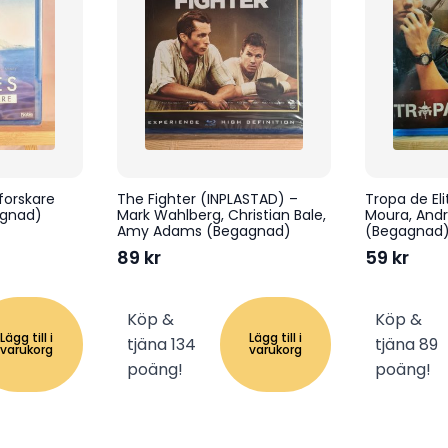
forskare
The Fighter (INPLASTAD) –
Tropa de El
agnad)
Mark Wahlberg, Christian Bale,
Moura, And
Amy Adams (Begagnad)
(Begagnad
89
kr
59
kr
Köp &
Köp &
Lägg till i
Lägg till i
tjäna 134
tjäna 89
varukorg
varukorg
poäng!
poäng!