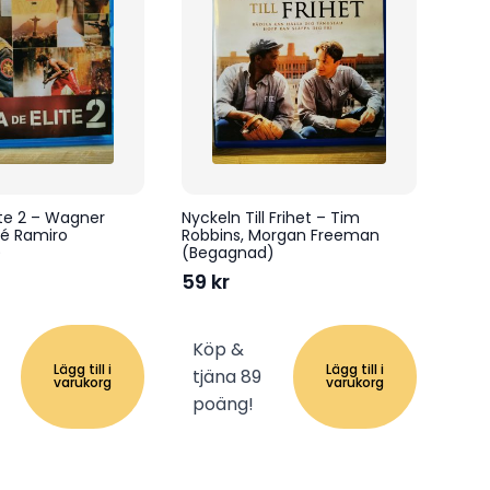
ite 2 – Wagner
Nyckeln Till Frihet – Tim
ré Ramiro
Robbins, Morgan Freeman
)
(Begagnad)
59
kr
Köp &
Lägg till i
Lägg till i
tjäna 89
varukorg
varukorg
poäng!