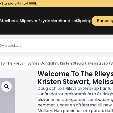
Standard Fri frakt 999kr
Bonuss
Steelbook Slipcover Skydd
Merchandise
Slipning
o The Rileys – James Gandolfini, Kristen Stewart, Melissa Leo 
Welcome To The Rileys
Kristen Stewart, Meli
Doug och Lois Rileys äktenskap har ful
tonårsdotter omkommit åtta år tidiga
älskarinnna, stänger den sambetstyngd
hemmet. Under en affärsresa till New
Mallory. Hon påminner om parets dott