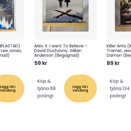
NPLASTAD)
Arkiv X: I want To Believe –
Killer Ants 
 Lee Jones,
David Duchovny, Gillian
Tramel, Jes
gnad)
Anderson (Begagnad)
Damon (Be
59
kr
89
kr
Köp &
Köp &
Lägg till i
Lägg till i
tjäna 89
tjäna 134
varukorg
varukorg
poäng!
poäng!