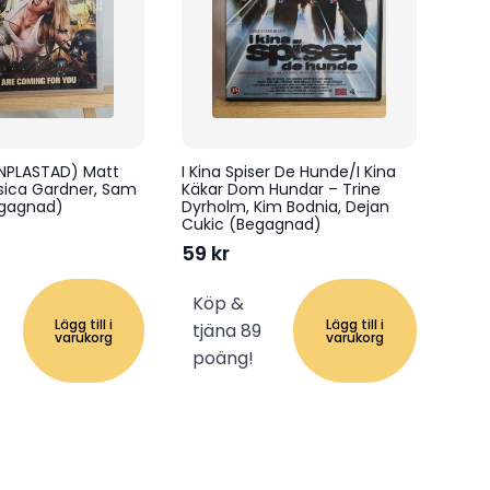
(INPLASTAD) Matt
I Kina Spiser De Hunde/I Kina
sica Gardner, Sam
Käkar Dom Hundar – Trine
gagnad)
Dyrholm, Kim Bodnia, Dejan
Cukic (Begagnad)
59
kr
Köp &
Lägg till i
Lägg till i
tjäna 89
varukorg
varukorg
poäng!