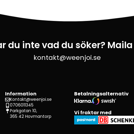
ar du inte vad du söker? Maila
kontakt@weenjoi.se
Information
Betalningsalternativ
Kontakt@weenjoi.se
0706011345
Parkgatan 10,
Vi fraktar med
365 42 Hovmantorp