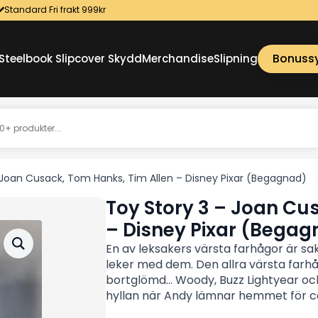
Standard Fri frakt 999kr
Bonuss
Steelbook Slipcover Skydd
Merchandise
Slipning
 Joan Cusack, Tom Hanks, Tim Allen – Disney Pixar (Begagnad)
Toy Story 3 – Joan Cu
– Disney Pixar (Bega
En av leksakers värsta farhågor är s
leker med dem. Den allra värsta farhåga
bortglömd... Woody, Buzz Lightyear o
hyllan när Andy lämnar hemmet för co