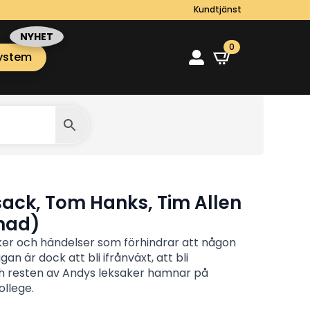
Kundtjänst
0
ystem
sack, Tom Hanks, Tim Allen
gnad)
aker och händelser som förhindrar att någon
n är dock att bli ifrånväxt, att bli
ch resten av Andys leksaker hamnar på
llege.