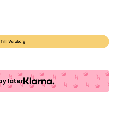
Till I Varukorg
y later