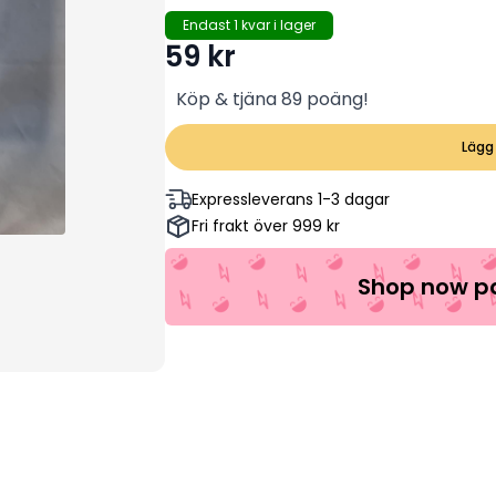
Endast 1 kvar i lager
59
kr
Köp & tjäna 89 poäng!
Lägg 
Expressleverans 1-3 dagar
Fri frakt över 999 kr
Shop now pa