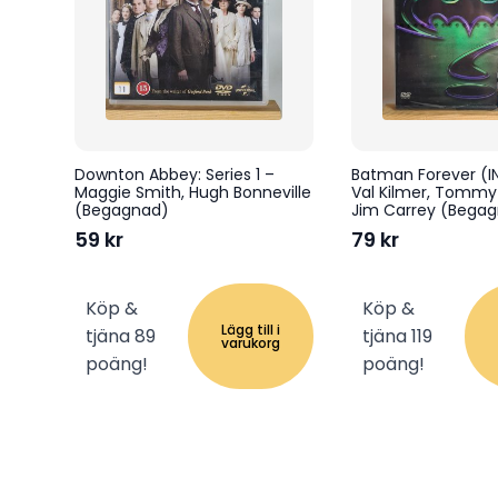
Downton Abbey: Series 1 –
Batman Forever (I
Maggie Smith, Hugh Bonneville
Val Kilmer, Tommy
(Begagnad)
Jim Carrey (Bega
59
kr
79
kr
Köp &
Köp &
Lägg till i
tjäna 89
tjäna 119
varukorg
poäng!
poäng!