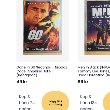
Gone In 60 Seconds – Nicolas
Men In Black (INPL
Cage, Angelina Jolie
Tommy Lee Jones, 
(Begagnad)
Linda Fiorentino (
49
kr
89
kr
Köp &
Köp &
Lägg till i
tjäna 74
tjäna 134
varukorg
poäng!
poäng!