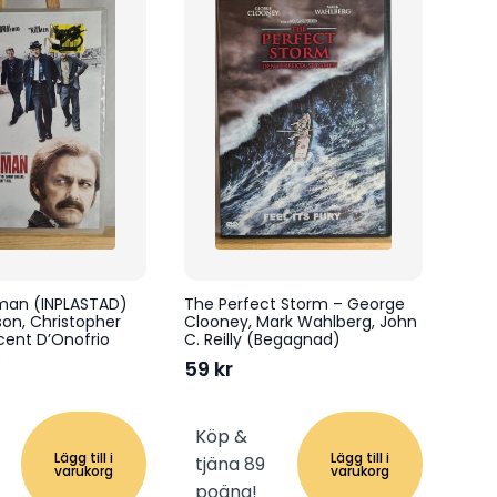
shman (INPLASTAD)
The Perfect Storm – George
on, Christopher
Clooney, Mark Wahlberg, John
cent D’Onofrio
C. Reilly (Begagnad)
)
59
kr
Köp &
Lägg till i
Lägg till i
tjäna 89
varukorg
varukorg
poäng!