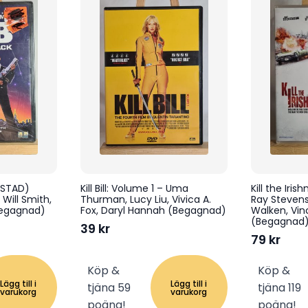
ASTAD)
Kill Bill: Volume 1 – Uma
Kill the Iri
Will Smith,
Thurman, Lucy Liu, Vivica A.
Ray Stevens
Begagnad)
Fox, Daryl Hannah (Begagnad)
Walken, Vin
(Begagnad
39
kr
79
kr
Köp &
Köp &
Lägg till i
Lägg till i
tjäna 59
tjäna 119
varukorg
varukorg
poäng!
poäng!