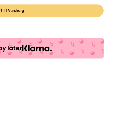
Till I Varukorg
y later