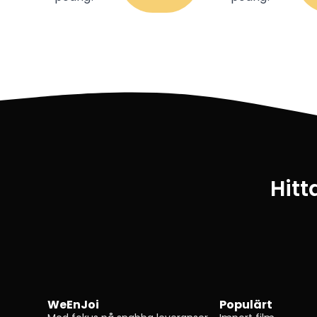
Hitt
WeEnJoi
Populärt