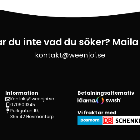
ar du inte vad du söker? Maila
kontakt@weenjoi.se
Information
Betalningsalternativ
Kontakt@weenjoi.se
0706011345
Parkgatan 10,
Vi fraktar med
365 42 Hovmantorp