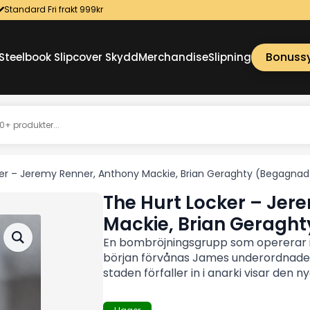
Standard Fri frakt 999kr
Bonuss
Steelbook Slipcover Skydd
Merchandise
Slipning
er – Jeremy Renner, Anthony Mackie, Brian Geraghty (Begagnad
The Hurt Locker – Jer
Mackie, Brian Geragh
En bombröjningsgrupp som opererar i I
början förvånas James underordnade 
staden förfaller in i anarki visar den n