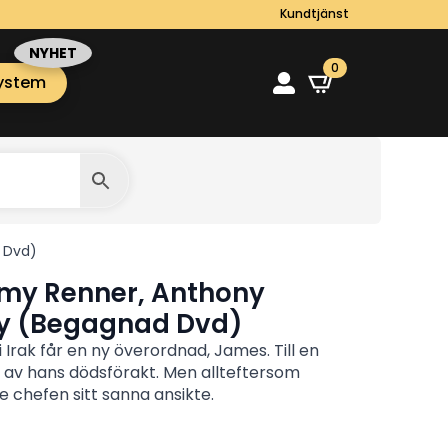
Kundtjänst
0
ystem
 Dvd)
emy Renner, Anthony
ty (Begagnad Dvd)
rak får en ny överordnad, James. Till en
av hans dödsförakt. Men allteftersom
ye chefen sitt sanna ansikte.