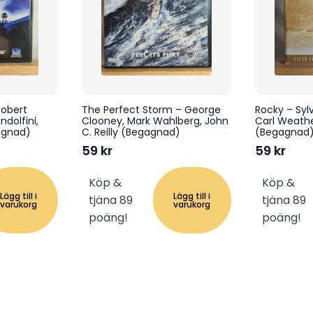
Robert
The Perfect Storm – George
Rocky – Sylv
dolfini,
Clooney, Mark Wahlberg, John
Carl Weather
agnad)
C. Reilly (Begagnad)
(Begagnad
59
kr
59
kr
Köp &
Köp &
Lägg till i
Lägg till i
tjäna 89
tjäna 89
varukorg
varukorg
poäng!
poäng!