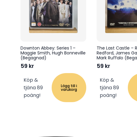
Downton Abbey: Series 1 –
The Last Castle – 
Maggie Smith, Hugh Bonneville
Redford, James Gan
(Begagnad)
Mark Ruffalo (Beg
59
kr
59
kr
Köp &
Köp &
Lägg till i
tjäna 89
tjäna 89
varukorg
poäng!
poäng!