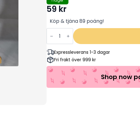
I lager
59
kr
Köp & tjäna 89 poäng!
The
Hurt
Locker
–
Jeremy
Expressleverans 1-3 dagar
Renner,
Fri frakt över 999 kr
Anthony
Mackie,
Brian
Geraghty
Shop now pa
(Begagnad
Dvd)
mängd