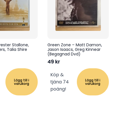
ester Stallone,
Green Zone – Matt Damon,
s, Talia Shire
Jason Isaacs, Greg Kinnear
)
(Begagnad Dvd)
49
kr
Köp &
Lägg till i
Lägg till i
tjäna 74
varukorg
varukorg
poäng!