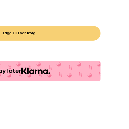
Lägg Till I Varukorg
y later