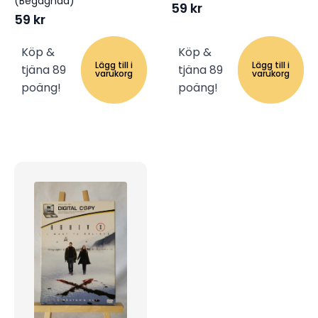
(Begagnad)
59
kr
59
kr
Köp &
Köp &
Lägg till i
Lägg till i
tjäna 89
tjäna 89
varukorg
varukorg
poäng!
poäng!