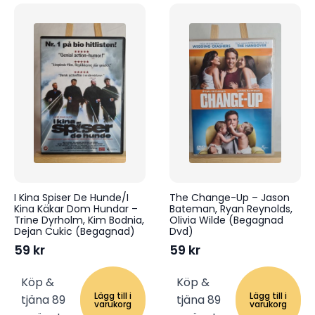
I Kina Spiser De Hunde/I
The Change-Up – Jason
Kina Käkar Dom Hundar –
Bateman, Ryan Reynolds,
Trine Dyrholm, Kim Bodnia,
Olivia Wilde (Begagnad
Dejan Cukic (Begagnad)
Dvd)
59
kr
59
kr
Köp &
Köp &
Lägg till i
Lägg till i
tjäna 89
tjäna 89
varukorg
varukorg