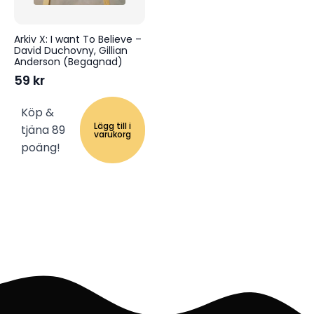
Arkiv X: I want To Believe –
David Duchovny, Gillian
Anderson (Begagnad)
59
kr
Köp &
Lägg till i
tjäna 89
varukorg
poäng!