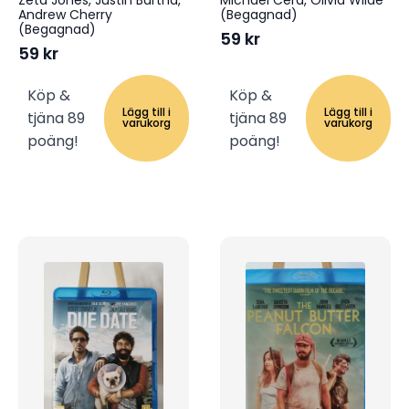
Andrew Cherry
(Begagnad)
(Begagnad)
59
kr
59
kr
Köp &
Köp &
Lägg till i
Lägg till i
tjäna 89
tjäna 89
varukorg
varukorg
poäng!
poäng!