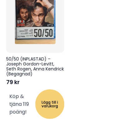
50/50 (INPLASTAD) –
Joseph Gordon-Levitt,
Seth Rogen, Anna Kendrick
(Begagnad)
79
kr
Köp &
Lägg till i
tjäna 119
varukorg
poäng!