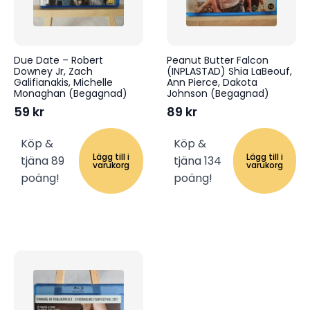
Due Date – Robert
Peanut Butter Falcon
Downey Jr, Zach
(INPLASTAD) Shia LaBeouf,
Galifianakis, Michelle
Ann Pierce, Dakota
Monaghan (Begagnad)
Johnson (Begagnad)
59
kr
89
kr
Köp &
Köp &
Lägg till i
Lägg till i
tjäna 89
tjäna 134
varukorg
varukorg
poäng!
poäng!