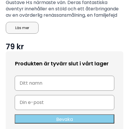
Gustave H:s närmaste vän. Deras fantastiska
äventyr innehåller en stöld och ett återbringande
av en ovärderlig renässansmålning, en familjefejd
över en enorm förmögenhet samt en ljuv
kärlekshistoria. Samtidigt genomgår den
Läs mer
europeiska kontinenten en dramatisk förändring
och så även The Grand Budapest Hotel.
79
kr
Produkten är tyvärr slut i vårt lager
Bevaka