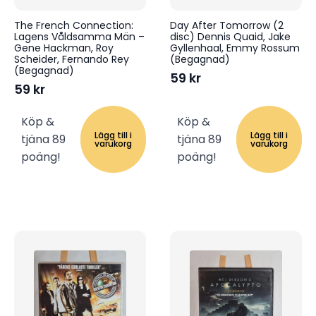
The French Connection:
Day After Tomorrow (2
Lagens Våldsamma Män –
disc) Dennis Quaid, Jake
Gene Hackman, Roy
Gyllenhaal, Emmy Rossum
Scheider, Fernando Rey
(Begagnad)
(Begagnad)
59
kr
59
kr
Köp &
Köp &
Lägg till i
Lägg till i
tjäna 89
tjäna 89
varukorg
varukorg
poäng!
poäng!