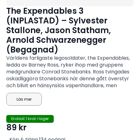
The Expendables 3
(INPLASTAD) – Sylvester
Stallone, Jason Statham,
Arnold Schwarzenegger
(Begagnad)
Världens farligaste legosoldater, the Expendables,
ledda av Barney Ross, ryker ihop med gruppens
medgrundare Conrad Stonebanks. Ross tvingades
oskadliggöra Stonebanks när denne gått överstyr
och blivit en hänsynslös vapenhandlare, men
Stonebanks överlevde och han planerar nu att
utplåna hela teamet. Ross samlar ihop sina
Läs mer
medlemmar och gör sig redo att besegra sin gamla
motståndare.
Endast 1 kvar i lager
89
kr
Köp & tjäna 134 poäng!