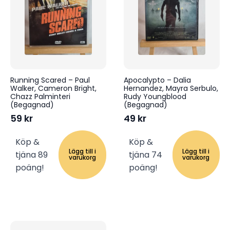
Running Scared – Paul
Apocalypto – Dalia
Walker, Cameron Bright,
Hernandez, Mayra Serbulo,
Chazz Palminteri
Rudy Youngblood
(Begagnad)
(Begagnad)
59
kr
49
kr
Köp &
Köp &
Lägg till i
Lägg till i
tjäna 89
tjäna 74
varukorg
varukorg
poäng!
poäng!