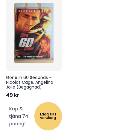
Gone In 60 Seconds –
Nicolas Cage, Angelina
Jolie (Begagnad)
49
kr
Köp &
Lägg till i
tjäna 74
varukorg
poäng!