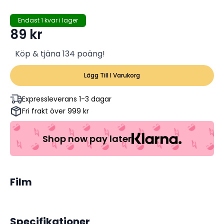
Endast 1 kvar i lager
89
kr
Köp & tjäna 134 poäng!
Lägg Till I Varukorg
Expressleverans 1-3 dagar
Fri frakt över 999 kr
Shop now pay later
Film
Specifikationer