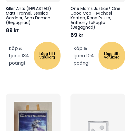
Killer Ants (INPLASTAD)
One Man´s Justice/ One
Matt Tramel, Jessica
Good Cop – Michael
Gardner, Sam Damon
Keaton, Rene Russo,
(Begagnad)
Anthony LaPaglia
(Begagnad)
89
kr
69
kr
Köp &
Köp &
Lägg till i
Lägg till i
tjäna 134
tjäna 104
varukorg
varukorg
poäng!
poäng!