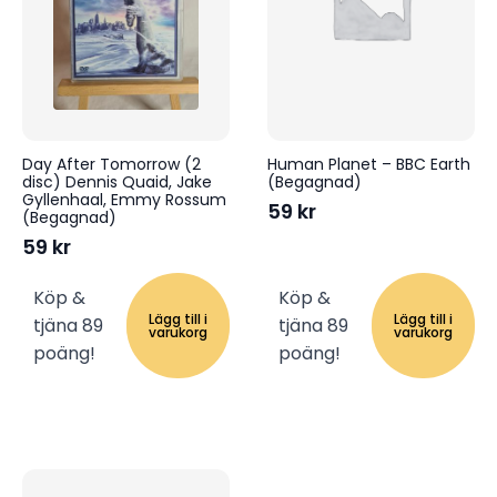
Day After Tomorrow (2
Human Planet – BBC Earth
disc) Dennis Quaid, Jake
(Begagnad)
Gyllenhaal, Emmy Rossum
59
kr
(Begagnad)
59
kr
Köp &
Köp &
Lägg till i
Lägg till i
tjäna 89
tjäna 89
varukorg
varukorg
poäng!
poäng!