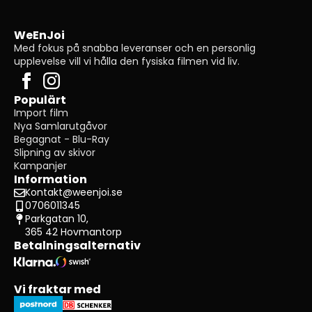
WeEnJoi
Med fokus på snabba leveranser och en personlig
upplevelse vill vi hålla den fysiska filmen vid liv.
Populärt
Import film
Nya Samlarutgåvor
Begagnat - Blu-Ray
Slipning av skivor
Kampanjer
Information
Kontakt@weenjoi.se
0706011345
Parkgatan 10,
365 42 Hovmantorp
Betalningsalternativ
Vi fraktar med