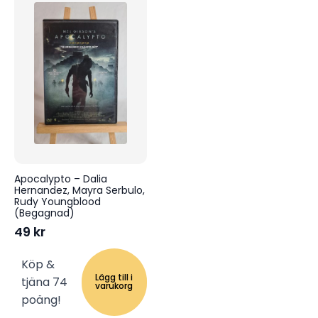
Apocalypto – Dalia
Hernandez, Mayra Serbulo,
Rudy Youngblood
(Begagnad)
49
kr
Köp &
Lägg till i
tjäna 74
varukorg
poäng!