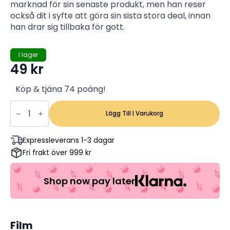
marknad för sin senaste produkt, men han reser
också dit i syfte att göra sin sista stora deal, innan
han drar sig tillbaka för gott.
I lager
49
kr
Köp & tjäna 74 poäng!
The
51st
Lägg Till I Varukorg
State
-
Samuel
Expressleverans 1-3 dagar
L.
Fri frakt över 999 kr
Jackson,
Robert
Carlyle,
Nigel
Shop now pay later
Whitmey
(Begagnad)
mängd
Film