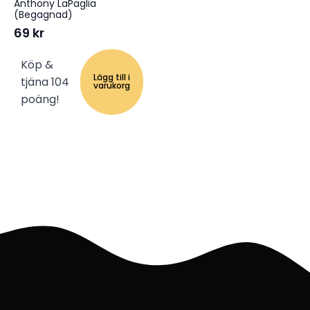
Anthony LaPaglia
(Begagnad)
69
kr
Köp &
Lägg till i
tjäna 104
varukorg
poäng!