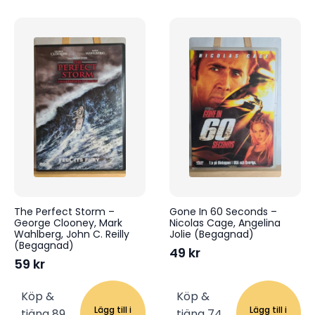
The Perfect Storm –
Gone In 60 Seconds –
George Clooney, Mark
Nicolas Cage, Angelina
Wahlberg, John C. Reilly
Jolie (Begagnad)
(Begagnad)
49
kr
59
kr
Köp &
Köp &
Lägg till i
Lägg till i
tjäna 89
tjäna 74