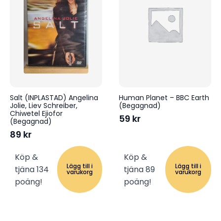
Salt (INPLASTAD) Angelina
Human Planet – BBC Earth
Jolie, Liev Schreiber,
(Begagnad)
Chiwetel Ejiofor
59
kr
(Begagnad)
89
kr
Köp &
Köp &
Lägg till i
Lägg till i
tjäna 134
tjäna 89
varukorg
varukorg
poäng!
poäng!