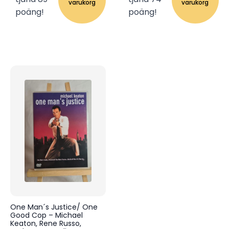
varukorg
varukorg
poäng!
poäng!
One Man´s Justice/ One
Good Cop – Michael
Keaton, Rene Russo,