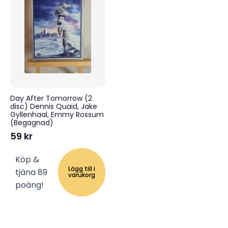
Day After Tomorrow (2
disc) Dennis Quaid, Jake
Gyllenhaal, Emmy Rossum
(Begagnad)
59
kr
Köp &
Lägg till i
tjäna 89
varukorg
poäng!