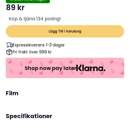
89
kr
Köp & tjäna 134 poäng!
Lägg Till I Varukorg
Expressleverans 1-3 dagar
Fri frakt över 999 kr
Shop now pay later
Film
Specifikationer