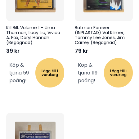
Kill Bill: Volume 1 – Uma
Batman Forever
Thurman, Lucy Liu, Vivica
(INPLASTAD) Val Kilmer,
A. Fox, Daryl Hannah
Tommy Lee Jones, Jim
(Begagnad)
Carrey (Begagnad)
39
kr
79
kr
Köp &
Köp &
Lägg till i
Lägg till i
tjäna 59
tjäna 119
varukorg
varukorg
poäng!
poäng!