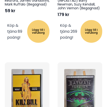
Redford, James Gandolfini,
(INPLASTAD) Barry
Mark Ruffalo (Begagnad)
Newman, Suzy Kendall,
John Vernon (Begagnad)
59
kr
179
kr
Köp &
Köp &
Lägg till i
Lägg till i
tjäna 89
tjäna 269
varukorg
varukorg
poäng!
poäng!