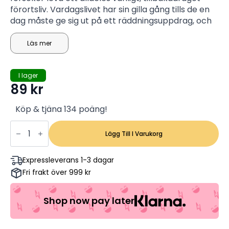
förortsliv. Vardagslivet har sin gilla gång tills de en
dag måste ge sig ut på ett räddningsuppdrag, och
det är inte vilket uppdrag som helst - de måste
rädda världen!
Läs mer
I lager
89
kr
Köp & tjäna 134 poäng!
Superhjältarna
(INPLASTAD)
Lägg Till I Varukorg
Disney
Pixar
klassiker
Expressleverans 1-3 dagar
6
Fri frakt över 999 kr
(Begagnad)
mängd
Shop now pay later