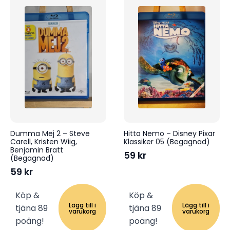
Dumma Mej 2 – Steve
Hitta Nemo – Disney Pixar
Carell, Kristen Wiig,
Klassiker 05 (Begagnad)
Benjamin Bratt
59
kr
(Begagnad)
59
kr
Köp &
Köp &
Lägg till i
Lägg till i
tjäna 89
tjäna 89
varukorg
varukorg
poäng!
poäng!