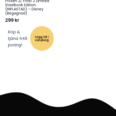
Frozen 2/ Frost 2 Limited
Steelbook Edition
(INPLASTAD) – Disney
(Begagnad)
299
kr
Köp &
Lägg till i
tjäna 449
varukorg
poäng!