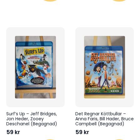
Surf’s Up – Jeff Bridges,
Det Regnar Köttbullar –
Jon Heder, Zooey
Anna Faris, Bill Hader, Bruce
Deschanel (Begagnad)
Campbell (Begagnad)
59
kr
59
kr