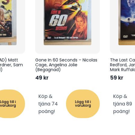
TAD) Matt
Gone In 60 Seconds – Nicolas
The Last Ca
ardner, Sam
Cage, Angelina Jolie
Redford, Ja
)
(Begagnad)
Mark Ruffa
49
kr
59
kr
Köp &
Köp &
Lägg till i
Lägg till i
tjäna 74
tjäna 89
varukorg
varukorg
poäng!
poäng!