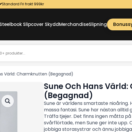
Standard Fri frakt 999kr
Bonuss
Steelbook Slipcover Skydd
Merchandise
Slipning
s Värld: Charmknutten (Begagnad)
Sune Och Hans Värld:
(Begagnad)
Sune är världens smartaste nioåring. 
massa fantasi. Sune har nästan alltid
Träffa tjejer. Det finns ingen måtta på
svårflörtade, men Sune ger inte upp.
jobbiga storasystrar och ännu jobbig