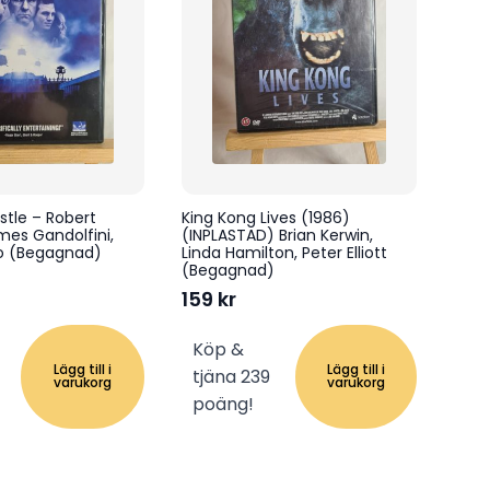
stle – Robert
King Kong Lives (1986)
mes Gandolfini,
(INPLASTAD) Brian Kerwin,
lo (Begagnad)
Linda Hamilton, Peter Elliott
(Begagnad)
159
kr
Köp &
Lägg till i
Lägg till i
tjäna 239
varukorg
varukorg
poäng!