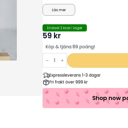
mammor. Men Sune brukar lösa det med
får han helt enkelt använda huvudet 
Läs mer
Endast 2 kvar i lager
59
kr
Köp & tjäna 89 poäng!
Sune
Och
Hans
Värld:
Charmknutten
Expressleverans 1-3 dagar
(Begagnad)
Fri frakt över 999 kr
mängd
Shop now pa