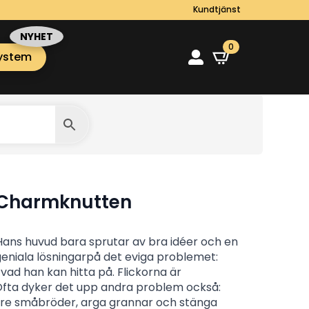
Kundtjänst
0
ystem
 Charmknutten
Hans huvud bara sprutar av bra idéer och en
 geniala lösningarpå det eviga problemet:
 vad han kan hitta på. Flickorna är
 Ofta dyker det upp andra problem också:
are småbröder, arga grannar och stänga