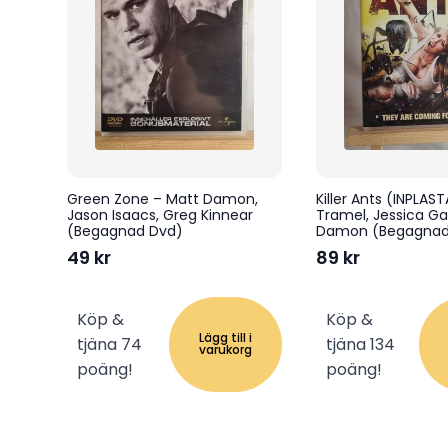
Green Zone – Matt Damon,
Killer Ants (INPLAS
Jason Isaacs, Greg Kinnear
Tramel, Jessica G
(Begagnad Dvd)
Damon (Begagnad
49
kr
89
kr
Köp &
Köp &
Lägg till i
tjäna 74
tjäna 134
varukorg
poäng!
poäng!