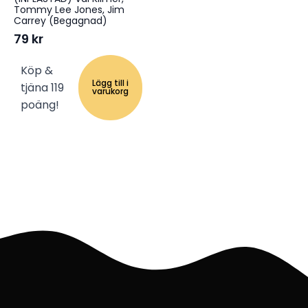
Tommy Lee Jones, Jim
Carrey (Begagnad)
79
kr
Köp &
Lägg till i
tjäna 119
varukorg
poäng!