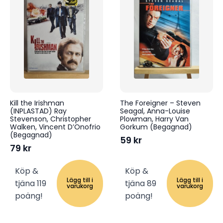
Kill the Irishman
The Foreigner – Steven
(INPLASTAD) Ray
Seagal, Anna-Louise
Stevenson, Christopher
Plowman, Harry Van
Walken, Vincent D’Onofrio
Gorkum (Begagnad)
(Begagnad)
59
kr
79
kr
Köp &
Köp &
Lägg till i
Lägg till i
tjäna 119
tjäna 89
varukorg
varukorg
poäng!
poäng!