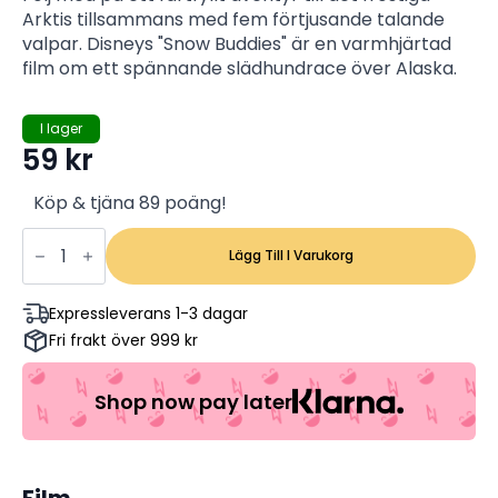
Arktis tillsammans med fem förtjusande talande
valpar. Disneys "Snow Buddies" är en varmhjärtad
film om ett spännande slädhundrace över Alaska.
I lager
59
kr
Köp & tjäna 89 poäng!
Snow
Buddies:
Lägg Till I Varukorg
Valpgänget
i
Alaska
Expressleverans 1-3 dagar
-
Fri frakt över 999 kr
Jim
Belushi,
Lothaire
Bluteau,
Shop now pay later
Jimmy
Bennett
(Begagnad)
mängd