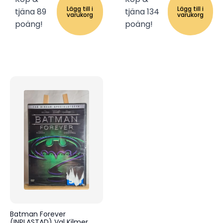
Lägg till i
Lägg till i
tjäna 89
tjäna 134
varukorg
varukorg
poäng!
poäng!
Batman Forever
(INPLASTAD) Val Kilmer,