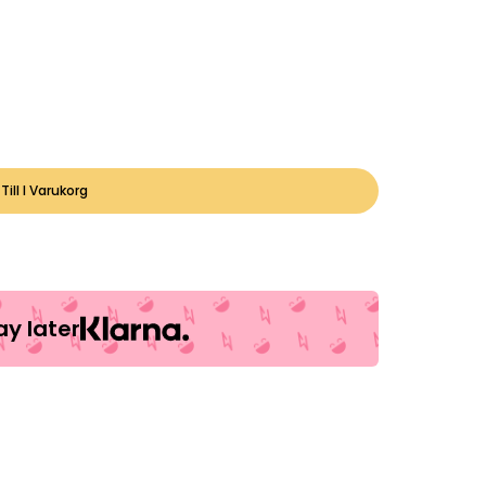
Till I Varukorg
y later