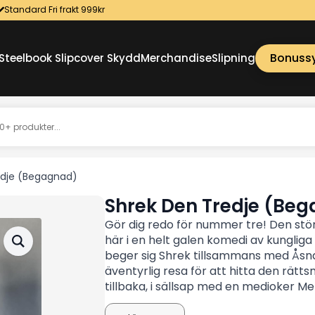
Standard Fri frakt 999kr
Bonuss
Steelbook Slipcover Skydd
Merchandise
Slipning
edje (Begagnad)
Shrek Den Tredje (Be
Gör dig redo för nummer tre! Den störs
här i en helt galen komedi av kungliga 
beger sig Shrek tillsammans med Åsna
äventyrlig resa för att hitta den rätts
tillbaka, i sällsap med en medioker Mer
prinsessor och en rad oväntade nytill