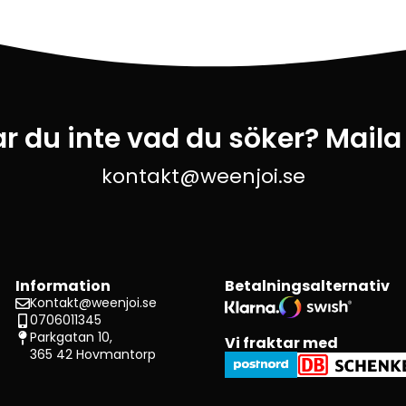
ar du inte vad du söker? Maila
kontakt@weenjoi.se
Information
Betalningsalternativ
Kontakt@weenjoi.se
0706011345
Parkgatan 10,
Vi fraktar med
365 42 Hovmantorp