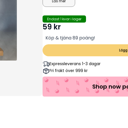
alla ler lyckligt i alla sina dagar!
Läs mer
Endast 1 kvar i lager
59
kr
Köp & tjäna 89 poäng!
Lägg 
Expressleverans 1-3 dagar
Fri frakt över 999 kr
Shop now pa