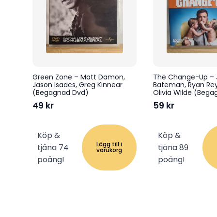
Green Zone – Matt Damon,
The Change-Up – 
Jason Isaacs, Greg Kinnear
Bateman, Ryan Rey
(Begagnad Dvd)
Olivia Wilde (Beg
49
kr
59
kr
Köp &
Köp &
Lägg till i
tjäna 74
tjäna 89
varukorg
poäng!
poäng!