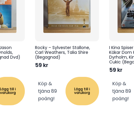
Jason
Rocky – Sylvester Stallone,
I Kina Spise
nolds,
Carl Weathers, Talia Shire
Käkar Dom 
agnad Dvd)
(Begagnad)
Dyrholm, Ki
Cukic (Beg
59
kr
59
kr
Köp &
Köp &
Lägg till i
Lägg till i
tjäna 89
tjäna 89
varukorg
varukorg
poäng!
poäng!