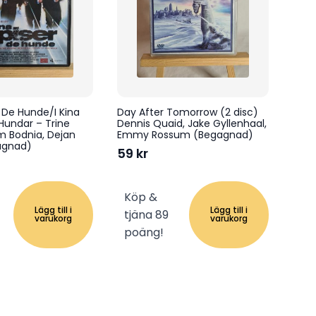
r De Hunde/I Kina
Day After Tomorrow (2 disc)
Hundar – Trine
Dennis Quaid, Jake Gyllenhaal,
m Bodnia, Dejan
Emmy Rossum (Begagnad)
agnad)
59
kr
Köp &
Lägg till i
Lägg till i
tjäna 89
varukorg
varukorg
poäng!