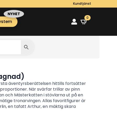
Kundtjänst
0
ystem
gagnad)
ta äventyrsberättelsen hittills fortsätter
proportioner. När svärfar trillar av pinn
n och Mästerkatten i stövlarna ut på en
mätige tronarvingen. Allas favoritfigurer är
lin, en tafatt Arthur, en mäktig skara
skott. Bara Shrek kan berätta en saga där